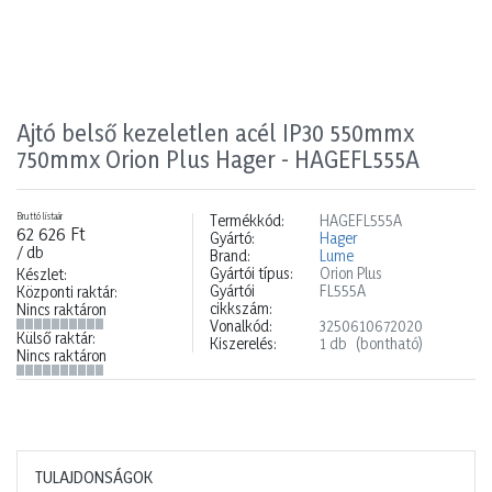
Ajtó belső kezeletlen acél IP30 550mmx
750mmx Orion Plus Hager - HAGEFL555A
Bruttó listaár
Termékkód:
HAGEFL555A
62 626 Ft
Gyártó:
Hager
/ db
Brand:
Lume
Gyártói típus:
Orion Plus
Készlet:
Gyártói
FL555A
Központi raktár:
cikkszám:
Nincs raktáron
Vonalkód:
3250610672020
Külső raktár:
Kiszerelés:
1 db
(bontható)
Nincs raktáron
TULAJDONSÁGOK