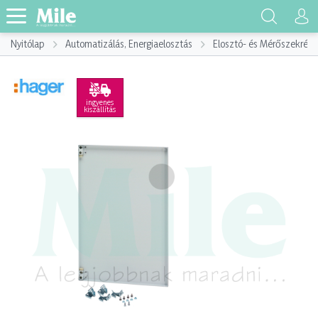
Nyitólap
Automatizálás, Energiaelosztás
Elosztó- és Mérőszekrény
ingyenes
kiszállítás