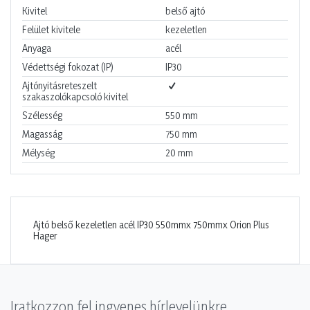
Kivitel
belső ajtó
Felület kivitele
kezeletlen
Anyaga
acél
Védettségi fokozat (IP)
IP30
Ajtónyitásreteszelt
szakaszolókapcsoló kivitel
Szélesség
550
mm
Magasság
750
mm
Mélység
20
mm
Ajtó belső kezeletlen acél IP30 550mmx 750mmx Orion Plus
Hager
Iratkozzon fel ingyenes hírlevelünkre