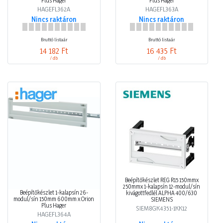
Plus Hager
Plus Hager
HAGEFL362A
HAGEFL363A
Nincs raktáron
Nincs raktáron
Bruttó listaár
Bruttó listaár
14 182 Ft
16 435 Ft
/ db
/ db
Beépítőkészlet REG R15 150mmx
250mmx 1-kalapsín 12-modul/sín
Beépítőkészlet 1-kalapsín 26-
kivágottfedlél ALPHA 400/630
modul/sín 150mm 600mm x Orion
SIEMENS
Plus Hager
SIEM8GK4351-1KK12
HAGEFL364A