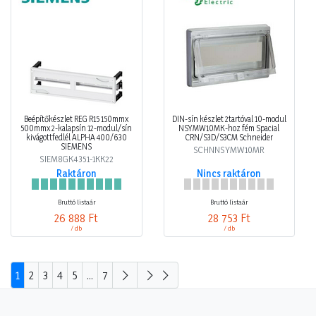
Beépítőkészlet REG R15 150mmx
DIN-sín készlet 2tartóval 10-modul
500mmx 2-kalapsín 12-modul/sín
NSYMW10MK-hoz fém Spacial
kivágottfedlél ALPHA 400/630
CRN/S3D/S3CM Schneider
SIEMENS
SCHNNSYMW10MR
SIEM8GK4351-1KK22
Raktáron
Nincs raktáron
Bruttó listaár
Bruttó listaár
26 888 Ft
28 753 Ft
/ db
/ db
1
2
3
4
5
...
7