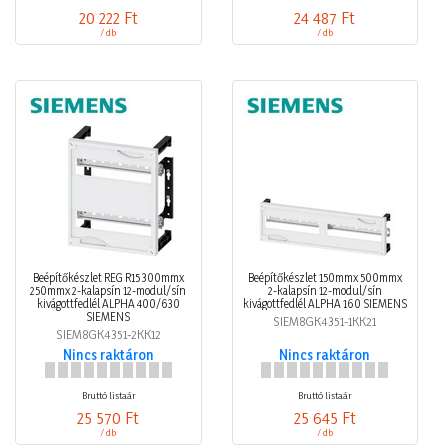
20 222 Ft
24 487 Ft
/ db
/ db
Beépítőkészlet REG R15 300mmx
Beépítőkészlet 150mmx 500mmx
250mmx 2-kalapsín 12-modul/sín
2-kalapsín 12-modul/sín
kivágottfedlél ALPHA 400/630
kivágottfedlél ALPHA 160 SIEMENS
SIEMENS
SIEM8GK4351-1KK21
SIEM8GK4351-2KK12
Nincs raktáron
Nincs raktáron
Bruttó listaár
Bruttó listaár
25 570 Ft
25 645 Ft
/ db
/ db