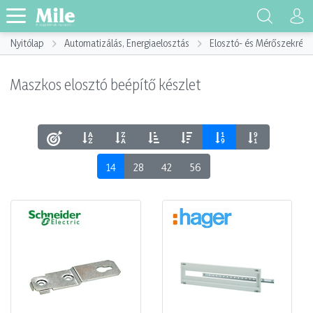
Nyitólap
Automatizálás, Energiaelosztás
Elosztó- és Mérőszekrény
Maszkos elosztó beépítő készlet
14
28
42
56