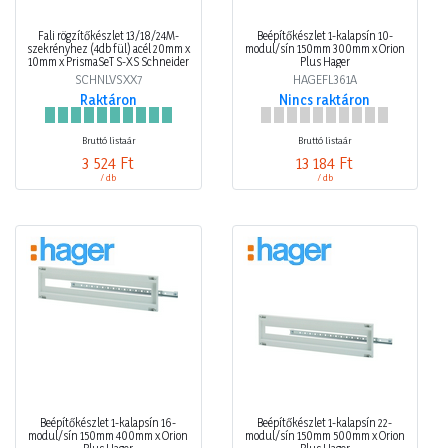
Fali rögzítőkészlet 13/18/24M-
Beépítőkészlet 1-kalapsín 10-
szekrényhez (4db fül) acél 20mm x
modul/sín 150mm 300mm x Orion
10mm x PrismaSeT S-XS Schneider
Plus Hager
SCHNLVSXX7
HAGEFL361A
Raktáron
Nincs raktáron
Bruttó listaár
Bruttó listaár
3 524 Ft
13 184 Ft
/ db
/ db
Beépítőkészlet 1-kalapsín 16-
Beépítőkészlet 1-kalapsín 22-
modul/sín 150mm 400mm x Orion
modul/sín 150mm 500mm x Orion