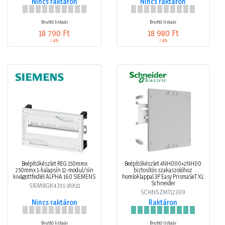
Nincs raktáron
Nincs raktáron
Bruttó listaár
Bruttó listaár
18 790 Ft
18 980 Ft
/ db
/ db
Beépítőkészlet REG 150mmx
Beépítőkészlet 4NH000+2NH00
250mmx 1-kalapsín 12-modul/sín
biztosítós szakaszolóhoz
kivágottfedlél ALPHA 160 SIEMENS
homloklappal 3P Easy PrismaSeT XL
Schneider
SIEM8GK4351-1KK11
SCHNSZMT12309
Nincs raktáron
Raktáron
Bruttó listaár
Bruttó listaár