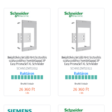
Beépítőkészlet álló NH1 biztosítós
Beépítőkészlet álló NH2 biztosítós
szakaszolóhoz homloklappal 3P
szakaszolóhoz homloklappal 3P
Easy PrismaSeT XL Schneider
Easy PrismaSeT XL Schneider
SCHNSZMT13312
SCHNSZMT13322
Raktáron
Raktáron
Bruttó listaár
Bruttó listaár
26 360 Ft
26 360 Ft
/ db
/ db