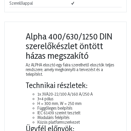
Szerelőlappal
Alpha 400/630/1250 DIN
szerelőkészlet öntött
házas megszakító
Az ALPHA elosztó egy falra szerelhető elosztók teljes
rendszere, amely megkönnyíti a tervezést és a
telepítést.
Technikai részletek:
1x 3VA20-22/100 A/160 A/250 A
3+4 pólus
H = 300 mm, W = 250 mm
Függőleges beépítés
IEC 61439 szerint tesztelt
Moduláris felépítés
Közös platformszerkezet
Ügyfél előnyök: