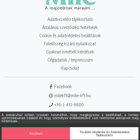
Adatkezelési tájékoztató
Általános szerződési feltételek
Cookie és adatvédelmi beállítások
Felelősség kizáró nyilatkozat
Gyakran ismételt kérdések
Cégadatok / Impresszum
Kapcsolat
Facebook
milekft@mile-kft.hu
+36-1-431-9800
Copyright 2021 - 2026. Mile Kft. Minden jog fenntartva!
Powered
by Adamante