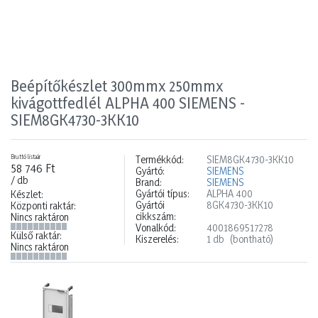
Beépítőkészlet 300mmx 250mmx
kivágottfedlél ALPHA 400 SIEMENS -
SIEM8GK4730-3KK10
Bruttó listaár
Termékkód:
SIEM8GK4730-3KK10
58 746 Ft
Gyártó:
SIEMENS
/ db
Brand:
SIEMENS
Gyártói típus:
ALPHA 400
Készlet:
Gyártói
8GK4730-3KK10
Központi raktár:
cikkszám:
Nincs raktáron
Vonalkód:
4001869517278
Külső raktár:
Kiszerelés:
1 db
(bontható)
Nincs raktáron