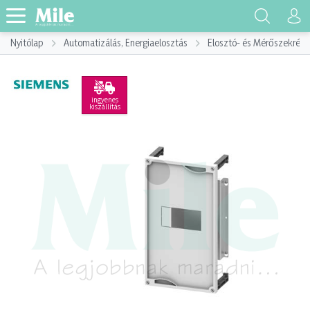
Nyitólap
Automatizálás, Energiaelosztás
Elosztó- és Mérőszekrény
ingyenes
kiszállítás