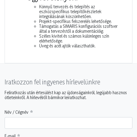
Könnyű tervezés és telepítés az
eszközspecifikus telepítőkészletek
integrálásának köszönhetően.
Projekt-specifikus felszerelés lehetősége.
Támogatás a SIMARIS konfigurációs szoftver
által a tervezéstől a dokumentációig.
Széles kivitel és számos különleges szín
elérhetősége.
Üveg és acél ajtók választhatók.
Iratkozzon fel ingyenes hírlevelünkre
Feliratkozás után értesülést kap az újdonságainkról, legújabb hasznos
ötleteinkről. A hírlevélről bármikor leiratkozhat.
Név / Cégnév
E-mail