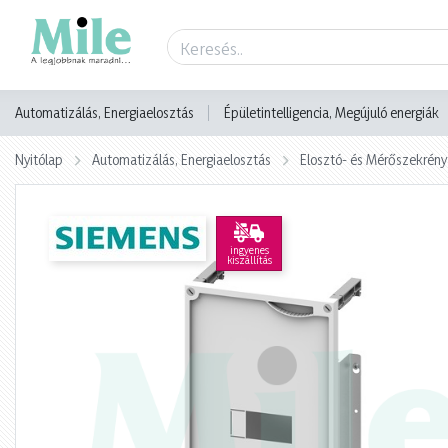
Termék adatlap
Automatizálás, Energiaelosztás
Épületintelligencia, Megújuló energiák
Nyitólap
Automatizálás, Energiaelosztás
Elosztó- és Mérőszekrény
ingyenes
kiszállítás