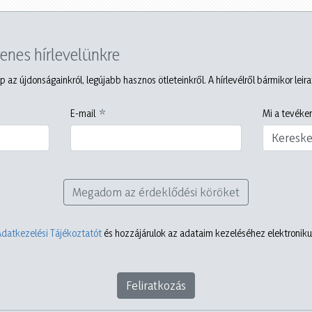
yenes hírlevelünkre
p az újdonságainkról, legújabb hasznos ötleteinkről. A hírlevélről bármikor leir
E-mail
Mi a tevéken
Keresk
Megadom az érdeklődési köröket
Adatkezelési Tájékoztatót
és hozzájárulok az adataim kezeléséhez elektronikus
Feliratkozás