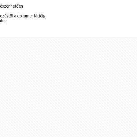
 köszönhetően
vezéstől a dokumentációig
sában