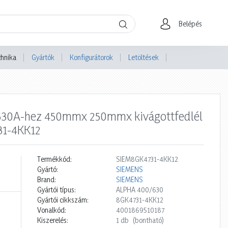
Belépés
chnika
Gyártók
Konfigurátorok
Letöltések
630A-hez 450mmx 250mmx kivágottfedlél
31-4KK12
Termékkód:
SIEM8GK4731-4KK12
Gyártó:
SIEMENS
Brand:
SIEMENS
Gyártói típus:
ALPHA 400/630
Gyártói cikkszám:
8GK4731-4KK12
Vonalkód:
4001869510187
Kiszerelés:
1 db
(bontható)