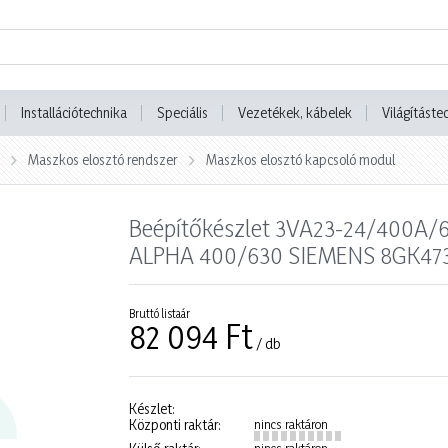
Installációtechnika
Speciális
Vezetékek, kábelek
Világításte
Maszkos elosztó rendszer
Maszkos elosztó kapcsoló modul
Beépítőkészlet 3VA23-24/400A/
ALPHA 400/630 SIEMENS 8GK47
Bruttó listaár
82 094 Ft
/ db
Készlet:
Központi raktár:
nincs raktáron
nincs raktáron