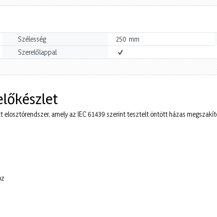
mm
Szélesség
250
Szerelőlappal
előkészlet
t elosztórendszer, amely az IEC 61439 szerint tesztelt öntött házas megszakít
oz