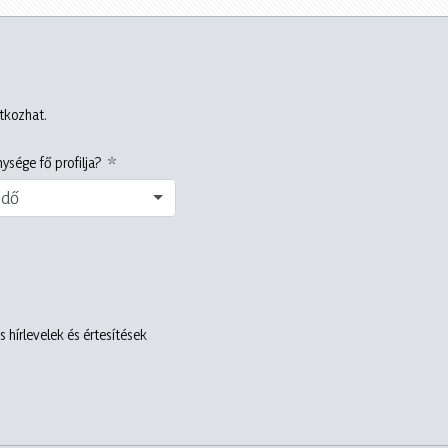
atkozhat.
ysége fő profilja?
edő
 hírlevelek és értesítések