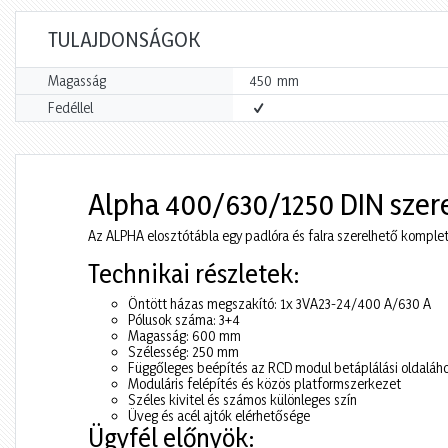
TULAJDONSÁGOK
mm
Magasság
450
Fedéllel
Alpha 400/630/1250 DIN szer
Az ALPHA elosztótábla egy padlóra és falra szerelhető komplet
Technikai részletek:
Öntött házas megszakító: 1x 3VA23-24/400 A/630 A
Pólusok száma: 3+4
Magasság: 600 mm
Szélesség: 250 mm
Függőleges beépítés az RCD modul betáplálási oldaláh
Moduláris felépítés és közös platformszerkezet
Széles kivitel és számos különleges szín
Üveg és acél ajtók elérhetősége
Ügyfél előnyök: