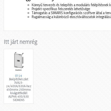
Könnyű tervezés és telepítés a moduláris felépítésnek
Projekt-specifikus felszerelés lehetősége
Támogatás a SIMARIS konfigurációs szoftver által a ter
Rugalmasság a különböző elosztóváltozatok integrálá
Itt járt nemrég
07:24
Beépítőkészlet
3VA23-
24/400A/630A-hez
450mmx 250mmx
kivágottfedlél
ALPHA 400/630
SIEMENS