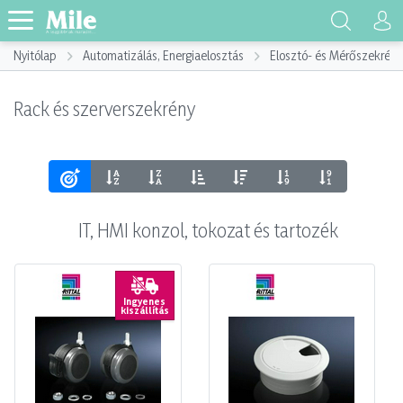
Nyitólap
Automatizálás, Energiaelosztás
Elosztó- és Mérőszekrény
Rack és szerverszekrény
IT, HMI konzol, tokozat és tartozék
Ingyenes
kiszállítás