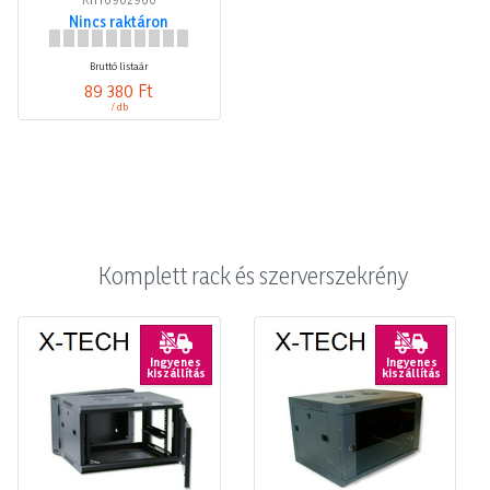
Nincs raktáron
Bruttó listaár
89 380 Ft
/ db
Komplett rack és szerverszekrény
Ingyenes
Ingyenes
kiszállítás
kiszállítás