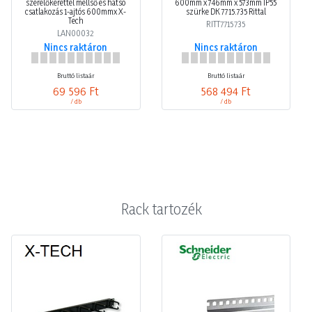
szerelőkerettel mellső és hátsó
600mm x 746mm x 573mm IP55
csatlakozás 1-ajtós 600mmx X-
szürke DK 7715.735 Rittal
Tech
RITT7715735
LAN00032
Nincs raktáron
Nincs raktáron
Bruttó listaár
Bruttó listaár
69 596 Ft
568 494 Ft
/ db
/ db
Rack tartozék