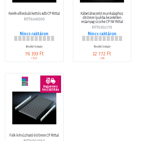
Kerék elforduló kettős 4db CP Rittal
Kábel átvezető munkalaphoz
d60mm lyukba kezeletlen
RITT6148000
műanyag szürke CP IW Rittal
RITT6902770
Nincs raktáron
Nincs raktáron
Bruttó listaár
Bruttó listaár
76 333 Ft
12 772 Ft
/ KLT
/ db
Ingyenes
kiszállítás
Fiók kihiúzható 600mm CP Rittal
RITT6902960