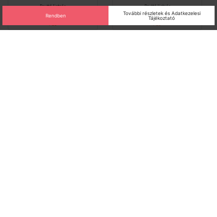
Bruttó listaár
Bruttó listaár
376 122 Ft
98 149 Ft
/ db
/ db
Állásjelző kapcsoló kihajtható
Hátsó tartó készlet 19"-rackhez
rack-hez Spacial SF/SM Schneider
600mmx 30mmx 150mm fém
Spacial SF/SM Schneider
SCHNNSYRCINT
SCHNNSYRCSUP15
Nincs raktáron
Nincs raktáron
Bruttó listaár
Bruttó listaár
20 903 Ft
37 205 Ft
/ db
/ db