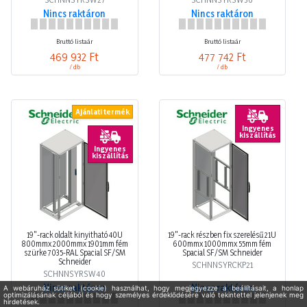
Nincs raktáron
Nincs raktáron
Bruttó listaár
Bruttó listaár
469 932 Ft
477 742 Ft
/ db
/ db
Ajánlati termék
Ingyenes
kiszállítás
Ingyenes
kiszállítás
19"-rack oldalt kinyitható 40U
19"-rack részben fix szerelésű 21U
800mmx 2000mmx 1901mm fém
600mmx 1000mmx 55mm fém
szürke 7035-RAL Spacial SF/SM
Spacial SF/SM Schneider
Schneider
SCHNNSYRCKP21
SCHNNSYRSW40
Nincs raktáron
Nincs raktáron