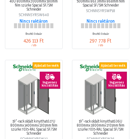
40U 800mmx 2000mmx 180mm
500mmx 863.3mmx 868mm fém
fém szürke Spacial SF/SM
Spacial SF/SM Schneider
Schneider
SCHNNSYRSWP18
SCHNNSYRSW640
Nincs raktáron
Nincs raktáron
Bruttó listaár
Bruttó listaár
426 113 Ft
297 778 Ft
/ db
/ db
Ajánlati termék
Ajánlati termék
Ingyenes
Ingyenes
kiszállítás
kiszállítás
19"-rack oldalt kinyitható 27U
19"-rack oldalt kinyitható 36U
800mmx 1400mmx 1301mm fém
800mmx 1800mmx 1701mm fém
szürke 7035-RAL Spacial SF/SM
szürke 7035-RAL Spacial SF/SM
Schneider
Schneider
SCHNNSYRSW27
SCHNNSYRSW36