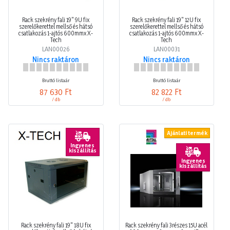
Rack szekrény fali 19" 9U fix
Rack szekrény fali 19" 12U fix
szerelőkerettel mellső és hátsó
szerelőkerettel mellső és hátsó
csatlakozás 1-ajtós 600mmx X-
csatlakozás 1-ajtós 600mmx X-
Tech
Tech
LAN00026
LAN00031
Nincs raktáron
Nincs raktáron
Bruttó listaár
Bruttó listaár
87 630 Ft
82 822 Ft
/ db
/ db
Ajánlati termék
Ingyenes
kiszállítás
Ingyenes
kiszállítás
Rack szekrény fali 19" 18U fix
Rack szekrény fali 3részes 15U acél