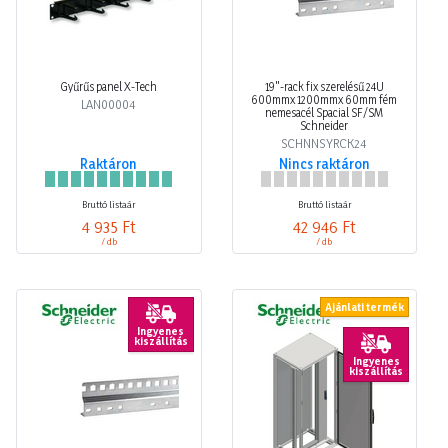
Gyűrűs panel X-Tech
19"-rack fix szerelésű 24U
600mmx 1200mmx 60mm fém
LAN00004
nemesacél Spacial SF/SM
Schneider
SCHNNSYRCK24
Raktáron
Nincs raktáron
Bruttó listaár
Bruttó listaár
4 935 Ft
42 946 Ft
/ db
/ db
Ajánlati termék
Ingyenes
kiszállítás
Ingyenes
kiszállítás