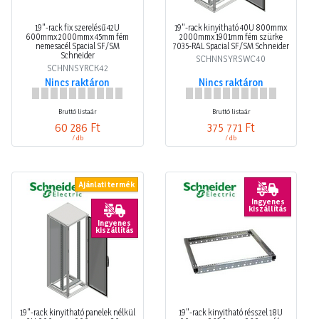
19"-rack fix szerelésű 42U
19"-rack kinyitható 40U 800mmx
600mmx 2000mmx 45mm fém
2000mmx 1901mm fém szürke
nemesacél Spacial SF/SM
7035-RAL Spacial SF/SM Schneider
Schneider
SCHNNSYRSWC40
SCHNNSYRCK42
Nincs raktáron
Nincs raktáron
Bruttó listaár
Bruttó listaár
60 286 Ft
375 771 Ft
/ db
/ db
Ajánlati termék
Ingyenes
kiszállítás
Ingyenes
kiszállítás
19"-rack kinyitható panelek nélkül
19"-rack kinyitható résszel 18U