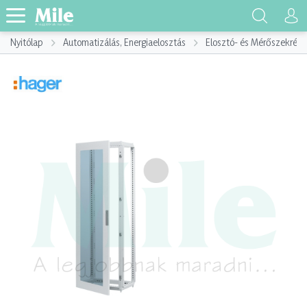
Nyitólap
Automatizálás, Energiaelosztás
Elosztó- és Mérőszekrény