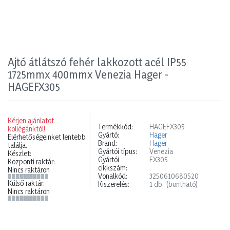
Ajtó átlátszó fehér lakkozott acél IP55
1725mmx 400mmx Venezia Hager -
HAGEFX305
Kérjen ajánlatot
Termékkód:
HAGEFX305
kollégánktól!
Gyártó:
Hager
Elérhetőségeinket lentebb
Brand:
Hager
találja.
Gyártói típus:
Venezia
Készlet:
Gyártói
FX305
Központi raktár:
cikkszám:
Nincs raktáron
Vonalkód:
3250610680520
Külső raktár:
Kiszerelés:
1 db
(bontható)
Nincs raktáron