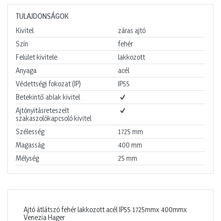
TULAJDONSÁGOK
Kivitel
záras ajtó
Szín
fehér
Felület kivitele
lakkozott
Anyaga
acél
Védettségi fokozat (IP)
IP55
Betekintő ablak kivitel
Ajtónyitásreteszelt
szakaszolókapcsoló kivitel
Szélesség
1725
mm
Magasság
400
mm
Mélység
25
mm
Ajtó átlátszó fehér lakkozott acél IP55 1725mmx 400mmx
Venezia Hager