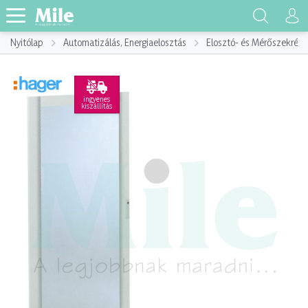
Nyitólap
Automatizálás, Energiaelosztás
Elosztó- és Mérőszekrény
ingyenes
kiszállítás