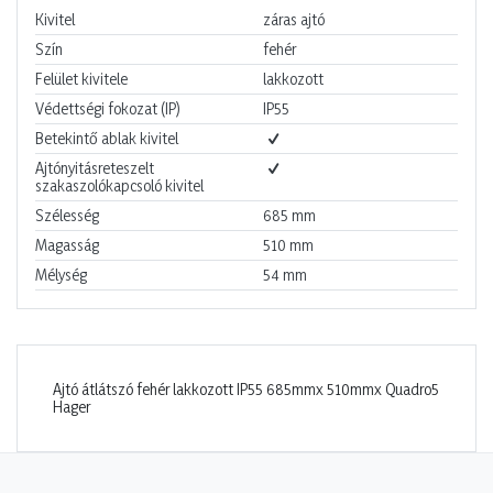
Kivitel
záras ajtó
Szín
fehér
Felület kivitele
lakkozott
Védettségi fokozat (IP)
IP55
Betekintő ablak kivitel
Ajtónyitásreteszelt
szakaszolókapcsoló kivitel
Szélesség
685
mm
Magasság
510
mm
Mélység
54
mm
Ajtó átlátszó fehér lakkozott IP55 685mmx 510mmx Quadro5
Hager