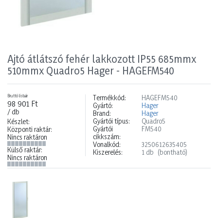
Ajtó átlátszó fehér lakkozott IP55 685mmx
510mmx Quadro5 Hager - HAGEFM540
Bruttó listaár
Termékkód:
HAGEFM540
98 901 Ft
Gyártó:
Hager
/ db
Brand:
Hager
Gyártói típus:
Quadro5
Készlet:
Gyártói
FM540
Központi raktár:
cikkszám:
Nincs raktáron
Vonalkód:
3250612635405
Külső raktár:
Kiszerelés:
1 db
(bontható)
Nincs raktáron