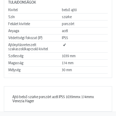
TULAJDONSÁGOK
Kivitel
belső ajtó
Szín
szürke
Felület kivitele
porszórt
Anyaga
acél
Védettségi fokozat (IP)
IP55
Ajtónyitásreteszelt
szakaszolókapcsoló kivitel
Szélesség
1039
mm
Magasság
174
mm
Mélység
30
mm
Ajtó belső szürke porszórt acél IP55 1039mmx 174mmx
Venezia Hager