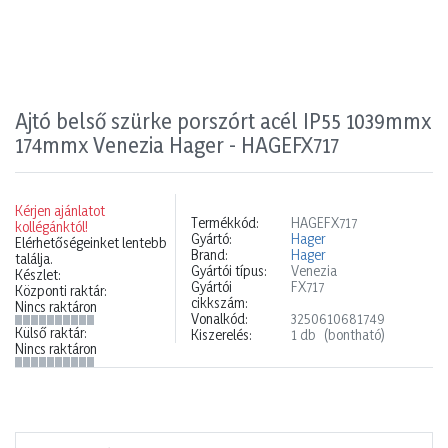
Ajtó belső szürke porszórt acél IP55 1039mmx
174mmx Venezia Hager - HAGEFX717
Kérjen ajánlatot
Termékkód:
HAGEFX717
kollégánktól!
Gyártó:
Hager
Elérhetőségeinket lentebb
Brand:
Hager
találja.
Gyártói típus:
Venezia
Készlet:
Gyártói
FX717
Központi raktár:
cikkszám:
Nincs raktáron
Vonalkód:
3250610681749
Külső raktár:
Kiszerelés:
1 db
(bontható)
Nincs raktáron