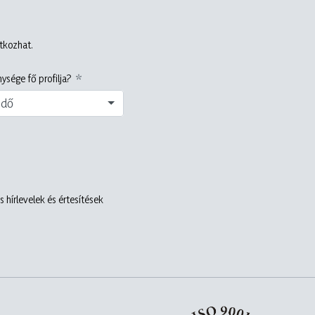
atkozhat.
ysége fő profilja?
edő
 hírlevelek és értesítések