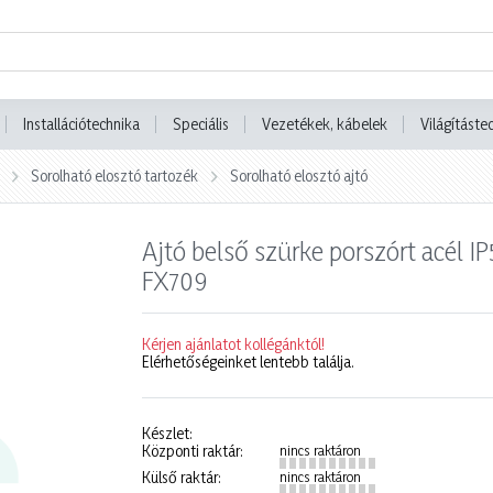
Installációtechnika
Speciális
Vezetékek, kábelek
Világításte
Sorolható elosztó tartozék
Sorolható elosztó ajtó
Ajtó belső szürke porszórt acél
FX709
Kérjen ajánlatot kollégánktól!
Elérhetőségeinket lentebb találja.
Készlet:
Központi raktár:
nincs raktáron
Külső raktár:
nincs raktáron