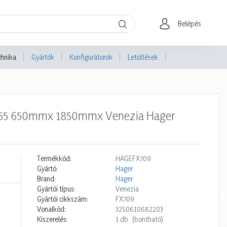
Belépés
chnika
Gyártók
Konfigurátorok
Letöltések
 IP55 650mmx 1850mmx Venezia Hager
Termékkód:
HAGEFX709
Gyártó:
Hager
Brand:
Hager
Gyártói típus:
Venezia
Gyártói cikkszám:
FX709
Vonalkód:
3250610682203
Kiszerelés:
1 db
(bontható)