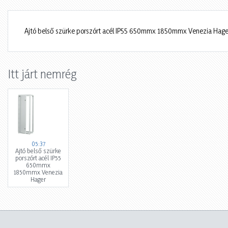
Ajtó belső szürke porszórt acél IP55 650mmx 1850mmx Venezia Hage
Itt járt nemrég
05:37
Ajtó belső szürke
porszórt acél IP55
650mmx
1850mmx Venezia
Hager