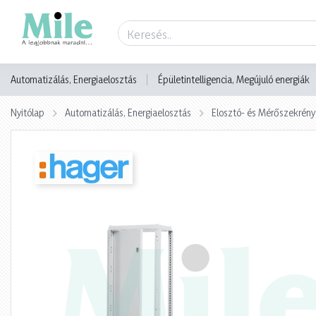
Termék adatlap
Automatizálás, Energiaelosztás
Épületintelligencia, Megújuló energiák
Nyitólap
Automatizálás, Energiaelosztás
Elosztó- és Mérőszekrény