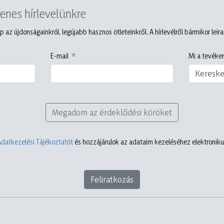
yenes hírlevelünkre
p az újdonságainkról, legújabb hasznos ötleteinkről. A hírlevélről bármikor leir
E-mail
Mi a tevéken
Keresk
Megadom az érdeklődési köröket
Adatkezelési Tájékoztatót
és hozzájárulok az adataim kezeléséhez elektronikus
Feliratkozás