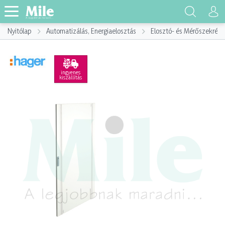
Nyitólap
Automatizálás, Energiaelosztás
Elosztó- és Mérőszekrény
ingyenes
kiszállítás