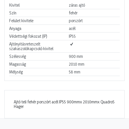
Kivitel
záras ajtó
Szín
fehér
Felület kivitele
porszórt
Anyaga
acél
Védettségi fokozat (IP)
IP55
Ajtónyitásreteszelt
szakaszolókapcsoló kivitel
Szélesség
900
mm
Magasság
2010
mm
Mélység
58
mm
Ajtó teli fehér porszórt acél IP55 900mmx 2010mmx Quadro5
Hager