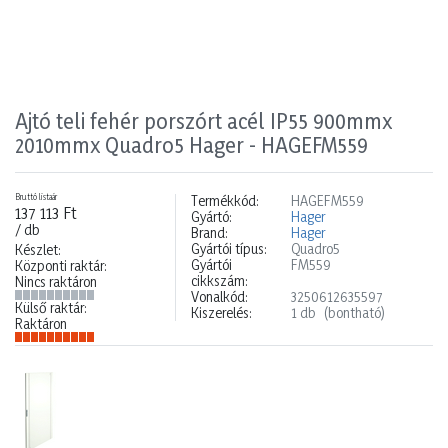
Ajtó teli fehér porszórt acél IP55 900mmx
2010mmx Quadro5 Hager - HAGEFM559
Bruttó listaár
Termékkód:
HAGEFM559
137 113 Ft
Gyártó:
Hager
/ db
Brand:
Hager
Gyártói típus:
Quadro5
Készlet:
Gyártói
FM559
Központi raktár:
cikkszám:
Nincs raktáron
Vonalkód:
3250612635597
Külső raktár:
Kiszerelés:
1 db
(bontható)
Raktáron