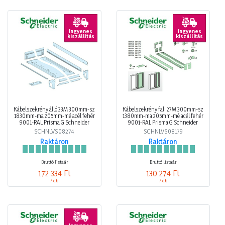
Ingyenes
Ingyenes
kiszállítás
kiszállítás
Kábelszekrény álló 33M 300mm-sz
Kábelszekrény fali 27M 300mm-sz
1830mm-ma 205mm-mé acél fehér
1380mm-ma 205mm-mé acél fehér
9001-RAL Prisma G Schneider
9001-RAL Prisma G Schneider
SCHNLVS08274
SCHNLVS08179
Raktáron
Raktáron
Bruttó listaár
Bruttó listaár
172 334 Ft
130 274 Ft
/ db
/ db