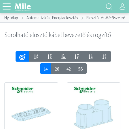
Nyitólap
Automatizálás, Energiaelosztás
Elosztó- és Mérőszekrény
Sorolható elosztó kábel bevezető és rögzítő
14
28
42
56