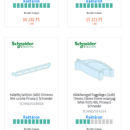
Raktáron
Raktáron
Bruttó listaár
Bruttó listaár
16 232 Ft
15 221 Ft
/ db
/ db
Kábelfej tartósín (4db) 300mmx
Kábelkengyel függőleges (12db)
fém szürke Prisma G Schneider
73mmx 25mmx 30mm műanyag
fehér 9001-RAL Prisma G
SCHNLVS08868
Schneider
SCHNLVS04264
Raktáron
Raktáron
Bruttó listaár
Bruttó listaár