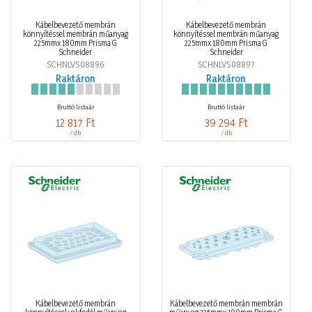
Kábelbevezető membrán
Kábelbevezető membrán
könnyítéssel membrán műanyag
könnyítéssel membrán műanyag
225mmx 180mm Prisma G
225mmx 180mm Prisma G
Schneider
Schneider
SCHNLVS08896
SCHNLVS08897
Raktáron
Raktáron
Bruttó listaár
Bruttó listaár
12 817 Ft
39 294 Ft
/ db
/ db
Kábelbevezető membrán
Kábelbevezető membrán membrán