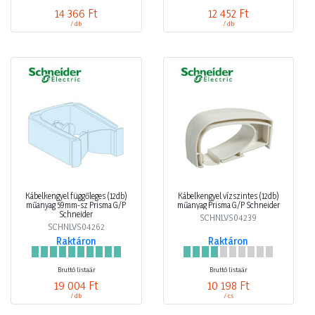
14 366 Ft
12 452 Ft
/ db
/ db
Kábelkengyel függőleges (12db)
Kábelkengyel vízszintes (12db)
műanyag 59mm-sz Prisma G/P
műanyag Prisma G/P Schneider
Schneider
SCHNLVS04239
SCHNLVS04262
Raktáron
Raktáron
Bruttó listaár
Bruttó listaár
19 004 Ft
10 198 Ft
/ db
/ cs