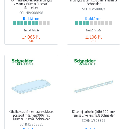
könnyítéssel vakfedél műanyag
műanyag 225mmx 180mm Prisma G
225mmx 180mm Prisma G
Schneider
Schneider
SCHNLVS08872
SCHNLVS08898
Raktáron
Raktáron
Bruttó listaár
Bruttó listaár
17 065 Ft
11 106 Ft
/ db
/ db
Kábelbevezető membrán vakfedél
Kábelfej tartósín (2db) 600mmx
porszórt műanyag 300mmx
fém szürke Prisma G Schneider
180mm Prisma G Schneider
SCHNLVS08867
SCHNLVS08881