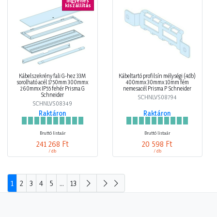
Ingyenes
kiszállítás
Kábelszekrény fali G-hez 33M
Kábeltartó profilsín mélységi (4db)
sorolható acél 1750mm 300mmx
400mmx 30mmx 10mm fém
260mmx IP55 fehér Prisma G
nemesacél Prisma P Schneider
Schneider
SCHNLVS08794
SCHNLVS08349
Raktáron
Raktáron
Bruttó listaár
Bruttó listaár
241 268 Ft
20 598 Ft
/ db
/ db
1
2
3
4
5
...
13