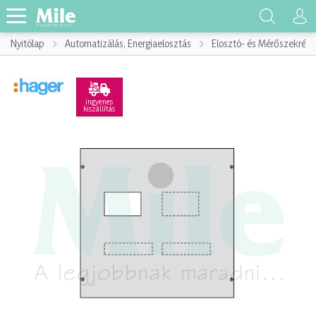
Nyitólap
Automatizálás, Energiaelosztás
Elosztó- és Mérőszekrény
ingyenes
kiszállítás