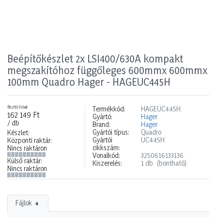
Beépítőkészlet 2x LSI400/630A kompakt
megszakítóhoz függőleges 600mmx 600mmx
100mm Quadro Hager - HAGEUC445H
Bruttó listaár
Termékkód:
HAGEUC445H
162 149 Ft
Gyártó:
Hager
/ db
Brand:
Hager
Gyártói típus:
Quadro
Készlet:
Gyártói
UC445H
Központi raktár:
cikkszám:
Nincs raktáron
Vonalkód:
3250616133136
Külső raktár:
Kiszerelés:
1 db
(bontható)
Nincs raktáron
Fájlok
4