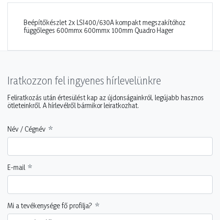
Beépítőkészlet 2x LSI400/630A kompakt megszakítóhoz
függőleges 600mmx 600mmx 100mm Quadro Hager
Iratkozzon fel ingyenes hírlevelünkre
Feliratkozás után értesülést kap az újdonságainkról, legújabb hasznos
ötleteinkről. A hírlevélről bármikor leiratkozhat.
Név / Cégnév
E-mail
Mi a tevékenysége fő profilja?