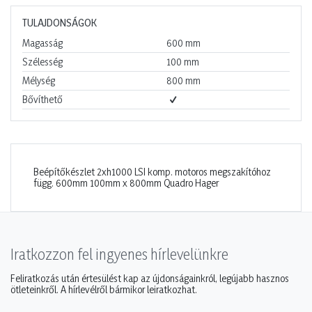
TULAJDONSÁGOK
Magasság
600
mm
Szélesség
100
mm
Mélység
800
mm
Bővíthető
Beépítőkészlet 2xh1000 LSI komp. motoros megszakítóhoz
függ. 600mm 100mm x 800mm Quadro Hager
Iratkozzon fel ingyenes hírlevelünkre
Feliratkozás után értesülést kap az újdonságainkról, legújabb hasznos
ötleteinkről. A hírlevélről bármikor leiratkozhat.