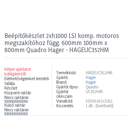
Beépítőkészlet 2xh1000 LSI komp. motoros
megszakítóhoz függ. 600mm 100mm x
800mm Quadro Hager - HAGEUC352HM
Kérjen ajánlatot
Termékkód:
HAGEUC352HM
kollégánktól!
Gyártó:
Hager
Elérhetőségeinket lentebb
Brand:
Hager
találja.
Gyártói típus:
Quadro
Készlet:
Gyártói
UC352HM
Központi raktár:
cikkszám:
Nincs raktáron
Vonalkód:
3250616112582
Külső raktár:
Kiszerelés:
1 db
(bontható)
Nincs raktáron