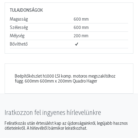
TULAJDONSÁGOK
Magasság
600
mm
Szélesség
600
mm
Mélység
200
mm
Bővíthető
Beépítőkészlet h1000 LSI komp. motoros megszakítóhoz
függ. 600mm 600mm x 200mm Quadro Hager
Iratkozzon fel ingyenes hírlevelünkre
Feliratkozás után értesülést kap az újdonságainkról, legújabb hasznos
ötleteinkről. A hírlevélről bármikor leiratkozhat.