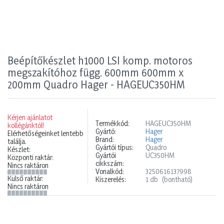
Beépítőkészlet h1000 LSI komp. motoros
megszakítóhoz függ. 600mm 600mm x
200mm Quadro Hager - HAGEUC350HM
Kérjen ajánlatot
Termékkód:
HAGEUC350HM
kollégánktól!
Gyártó:
Hager
Elérhetőségeinket lentebb
Brand:
Hager
találja.
Gyártói típus:
Quadro
Készlet:
Gyártói
UC350HM
Központi raktár:
cikkszám:
Nincs raktáron
Vonalkód:
3250616137998
Külső raktár:
Kiszerelés:
1 db
(bontható)
Nincs raktáron