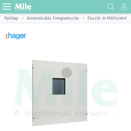
Nyitólap
Automatizálás, Energiaelosztás
Elosztó- és Mérőszekrény