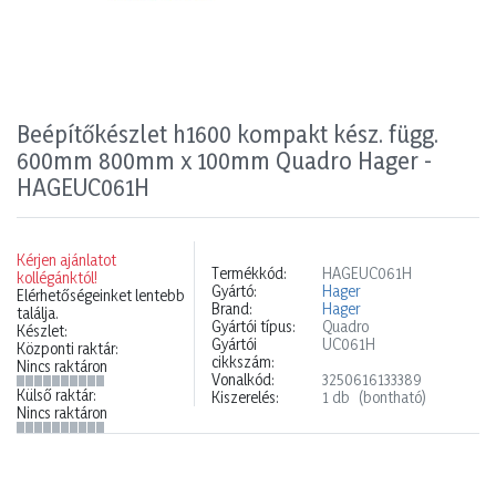
Beépítőkészlet h1600 kompakt kész. függ.
600mm 800mm x 100mm Quadro Hager -
HAGEUC061H
Kérjen ajánlatot
Termékkód:
HAGEUC061H
kollégánktól!
Gyártó:
Hager
Elérhetőségeinket lentebb
Brand:
Hager
találja.
Gyártói típus:
Quadro
Készlet:
Gyártói
UC061H
Központi raktár:
cikkszám:
Nincs raktáron
Vonalkód:
3250616133389
Külső raktár:
Kiszerelés:
1 db
(bontható)
Nincs raktáron