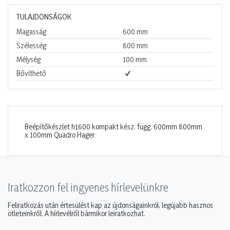
TULAJDONSÁGOK
Magasság
600
mm
Szélesség
800
mm
Mélység
100
mm
Bővíthető
Beépítőkészlet h1600 kompakt kész. függ. 600mm 800mm
x 100mm Quadro Hager
Iratkozzon fel ingyenes hírlevelünkre
Feliratkozás után értesülést kap az újdonságainkról, legújabb hasznos
ötleteinkről. A hírlevélről bármikor leiratkozhat.