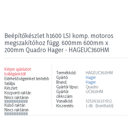
Beépítőkészlet h1600 LSI komp. motoros
megszakítóhoz függ. 600mm 600mm x
200mm Quadro Hager - HAGEUC360HM
Kérjen ajánlatot
Termékkód:
HAGEUC360HM
kollégánktól!
Gyártó:
Hager
Elérhetőségeinket lentebb
Brand:
Hager
találja.
Gyártói típus:
Quadro
Készlet:
Gyártói
UC360HM
Központi raktár:
cikkszám:
Nincs raktáron
Vonalkód:
3250616137912
Külső raktár:
Kiszerelés:
1 db
(bontható)
Nincs raktáron