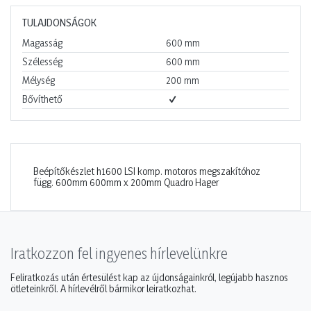
TULAJDONSÁGOK
Magasság
600
mm
Szélesség
600
mm
Mélység
200
mm
Bővíthető
Beépítőkészlet h1600 LSI komp. motoros megszakítóhoz
függ. 600mm 600mm x 200mm Quadro Hager
Iratkozzon fel ingyenes hírlevelünkre
Feliratkozás után értesülést kap az újdonságainkról, legújabb hasznos
ötleteinkről. A hírlevélről bármikor leiratkozhat.