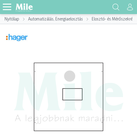
Nyitólap
Automatizálás, Energiaelosztás
Elosztó- és Mérőszekrény