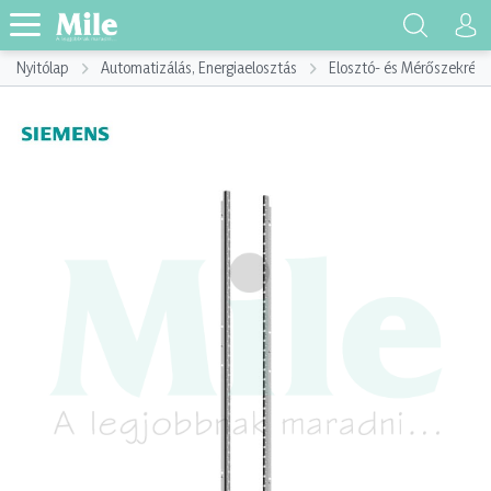
Nyitólap
Automatizálás, Energiaelosztás
Elosztó- és Mérőszekrény