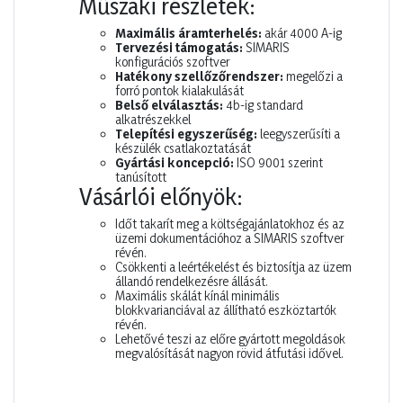
Műszaki részletek:
Maximális áramterhelés:
akár 4000 A-ig
Tervezési támogatás:
SIMARIS
konfigurációs szoftver
Hatékony szellőzőrendszer:
megelőzi a
forró pontok kialakulását
Belső elválasztás:
4b-ig standard
alkatrészekkel
Telepítési egyszerűség:
leegyszerűsíti a
készülék csatlakoztatását
Gyártási koncepció:
ISO 9001 szerint
tanúsított
Vásárlói előnyök:
Időt takarít meg a költségajánlatokhoz és az
üzemi dokumentációhoz a SIMARIS szoftver
révén.
Csökkenti a leértékelést és biztosítja az üzem
állandó rendelkezésre állását.
Maximális skálát kínál minimális
blokkvarianciával az állítható eszköztartók
révén.
Lehetővé teszi az előre gyártott megoldások
megvalósítását nagyon rövid átfutási idővel.