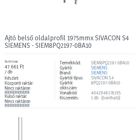
Ajtó belső oldalprofil 1975mmx SIVACON S4
SIEMENS - SIEM8PQ2197-0BA10
Bruttó listaár
Termékkód:
SIEM8PQ2197-0BA10
47 661 Ft
Gyártó:
SIEMENS
/ db
Brand:
SIEMENS
Gyártói típus:
SIVACON S4
Készlet:
Gyártói
8PQ2197-0BA10
Központi raktár:
cikkszám:
Nincs raktáron
Vonalkód:
4042948178195
Külső raktár:
Kiszerelés:
1 db
(bontható)
Nincs raktáron