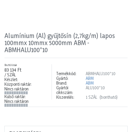
Alumínium (Al) gyűjtősín (2,7kg/m) lapos
100mmx 10mmx 5000mm ABM -
ABMHALU100*10
Bruttó listaár
83 134 Ft
Termékkód:
ABMHALU100*10
/ SZÁL
Gyártó:
ABM
Készlet:
Brand:
ABM
Központi raktár:
Gyártói
ALU100*10
Nincs raktáron
cikkszám:
Külső raktár:
Kiszerelés:
1 SZÁL
(bontható)
Nincs raktáron