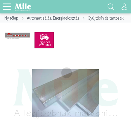
Nyitólap
Automatizálás, Energiaelosztás
Gyűjtősín és tartozék
ingyenes
kiszállítás