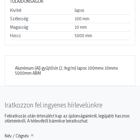
TULAJDONSÁGOK
Kivitel
lapos
Szélesség
100
mm
Magasság
10
mm
Hossz
5000
mm
Alumínium (Al) gyűjtősín (2,7kg/m) lapos 100mmx 10mmx
5000mm ABM
Iratkozzon fel ingyenes hírlevelünkre
Feliratkozás után értesülést kap az újdonságainkról, legújabb hasznos
ötleteinkről. A hírlevélről bármikor leiratkozhat.
Név / Cégnév