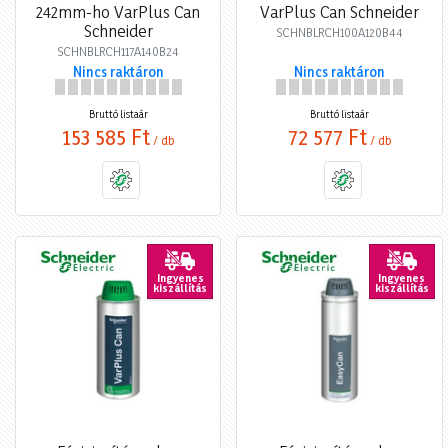
242mm-ho VarPlus Can
VarPlus Can Schneider
Schneider
SCHNBLRCH100A120B44
SCHNBLRCH117A140B24
Nincs raktáron
Nincs raktáron
Bruttó listaár
Bruttó listaár
153 585 Ft
72 577 Ft
/ db
/ db
Ingyenes
Ingyenes
kiszállítás
kiszállítás