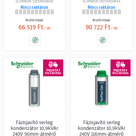
SCHNBLRCS125A150B48
SCHNBLRCH125A150B44
Nincs raktáron
Nincs raktáron
Bruttó listaár
Bruttó listaár
66 519 Ft
90 722 Ft
/ db
/ db
Ingyenes
Ingyenes
kiszállítás
kiszállítás
Fázisjavító serleg
Fázisjavító serleg
kondenzátor 10,9kVAr
kondenzátor 10,9kVAr
240V 90mm-átmérő
240V 116mm-átmérő