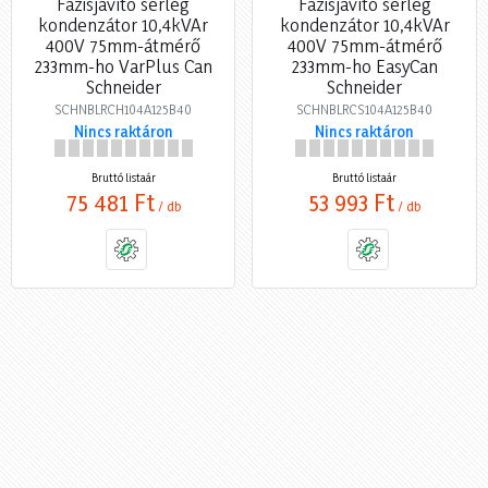
Fázisjavító serleg
Fázisjavító serleg
kondenzátor 10,4kVAr
kondenzátor 10,4kVAr
400V 75mm-átmérő
400V 75mm-átmérő
233mm-ho VarPlus Can
233mm-ho EasyCan
Schneider
Schneider
SCHNBLRCH104A125B40
SCHNBLRCS104A125B40
Nincs raktáron
Nincs raktáron
Bruttó listaár
Bruttó listaár
75 481 Ft
53 993 Ft
/ db
/ db