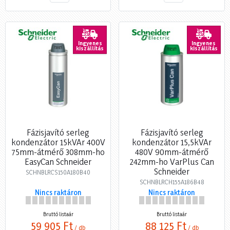
Ingyenes
Ingyenes
kiszállítás
kiszállítás
Fázisjavító serleg
Fázisjavító serleg
kondenzátor 15kVAr 400V
kondenzátor 15,5kVAr
75mm-átmérő 308mm-ho
480V 90mm-átmérő
EasyCan Schneider
242mm-ho VarPlus Can
Schneider
SCHNBLRCS150A180B40
SCHNBLRCH155A186B48
Nincs raktáron
Nincs raktáron
Bruttó listaár
Bruttó listaár
59 905 Ft
88 125 Ft
/ db
/ db