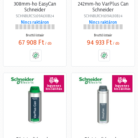
308mm-ho EasyCan
242mm-ho VarPlus Can
Schneider
Schneider
SCHNBLRCS109A130B24
SCHNBLRCH109A130B24
Nincs raktáron
Nincs raktáron
Bruttó listaár
Bruttó listaár
67 908 Ft
94 933 Ft
/ db
/ db
Ingyenes
Ingyenes
kiszállítás
kiszállítás