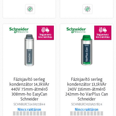
Ingyenes
Ingyenes
kiszállítás
kiszállítás
Fázisjavító serleg
Fázisjavító serleg
kondenzátor 14,3kVAr
kondenzátor 13,1kVAr
440V 75mm-átmérő
240V 116mm-átmérő
308mm-ho EasyCan
242mm-ho VarPlus Can
Schneider
Schneider
SCHNBLRCS143A172B44
SCHNBLRCH131A157B24
Nincs raktáron
Nincs raktáron