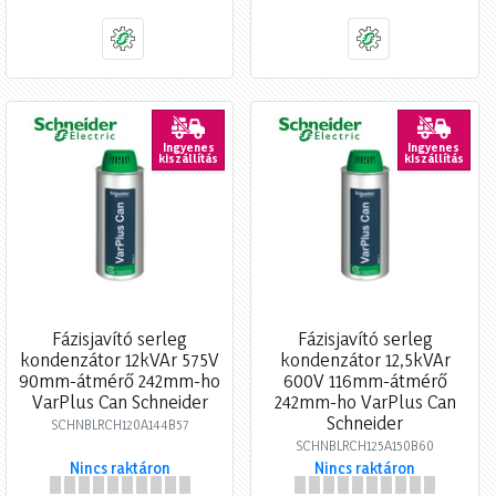
Ingyenes
Ingyenes
kiszállítás
kiszállítás
Fázisjavító serleg
Fázisjavító serleg
kondenzátor 12kVAr 575V
kondenzátor 12,5kVAr
90mm-átmérő 242mm-ho
600V 116mm-átmérő
VarPlus Can Schneider
242mm-ho VarPlus Can
Schneider
SCHNBLRCH120A144B57
SCHNBLRCH125A150B60
Nincs raktáron
Nincs raktáron