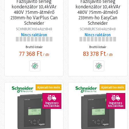
Fázisjavító serleg
Fázisjavító serleg
kondenzátor 10,4kVAr
kondenzátor 10,4kVAr
480V 75mm-átmérő
480V 75mm-átmérő
233mm-ho VarPlus Can
233mm-ho EasyCan
Schneider
Schneider
SCHNBLRCH104A125B48
SCHNBLRCS104A125B48
Nincs raktáron
Nincs raktáron
Bruttó listaár
Bruttó listaár
77 368 Ft
83 378 Ft
/ db
/ db
Ajánlati termék
Ajánlati termék
Ingyenes
Ingyenes
kiszállítás
kiszállítás