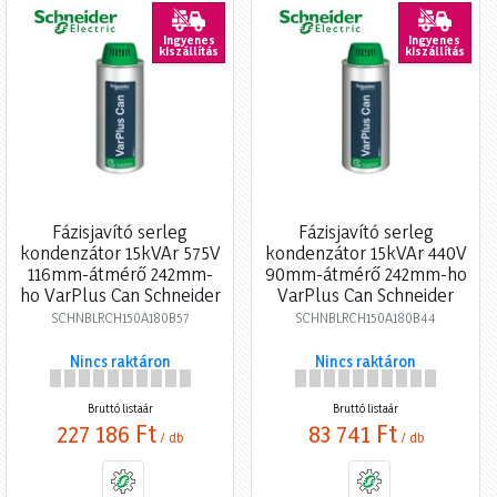
Ingyenes
Ingyenes
kiszállítás
kiszállítás
Fázisjavító serleg
Fázisjavító serleg
kondenzátor 15kVAr 575V
kondenzátor 15kVAr 440V
116mm-átmérő 242mm-
90mm-átmérő 242mm-ho
ho VarPlus Can Schneider
VarPlus Can Schneider
SCHNBLRCH150A180B57
SCHNBLRCH150A180B44
Nincs raktáron
Nincs raktáron
Bruttó listaár
Bruttó listaár
227 186 Ft
83 741 Ft
/ db
/ db