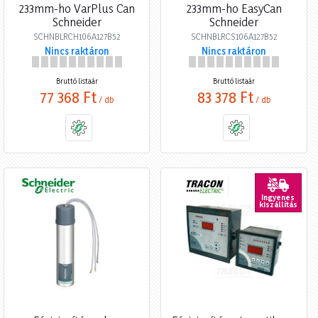
233mm-ho VarPlus Can
233mm-ho EasyCan
Schneider
Schneider
SCHNBLRCH106A127B52
SCHNBLRCS106A127B52
Nincs raktáron
Nincs raktáron
Bruttó listaár
Bruttó listaár
77 368 Ft
83 378 Ft
/ db
/ db
Ingyenes
kiszállítás