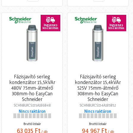
Ingyenes
Ingyenes
kiszállítás
kiszállítás
Fázisjavító serleg
Fázisjavító serleg
kondenzátor 15,5kVAr
kondenzátor 15,4kVAr
480V 75mm-átmérő
525V 75mm-átmérő
308mm-ho EasyCan
308mm-ho EasyCan
Schneider
Schneider
SCHNBLRCS155A186B48
SCHNBLRCS154A185B52
Nincs raktáron
Nincs raktáron
Bruttó listaár
Bruttó listaár
63 035 Ft
94 967 Ft
/ db
/ db