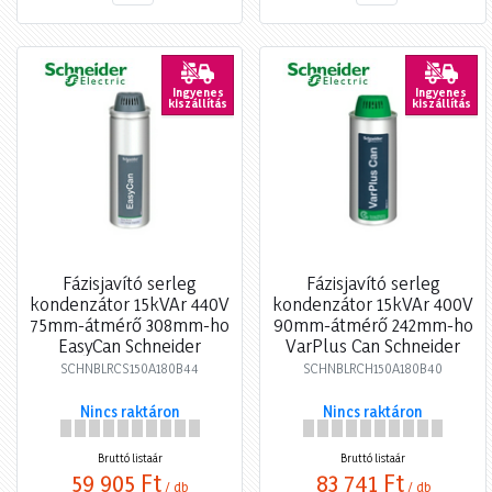
Ingyenes
Ingyenes
kiszállítás
kiszállítás
Fázisjavító serleg
Fázisjavító serleg
kondenzátor 15kVAr 440V
kondenzátor 15kVAr 400V
75mm-átmérő 308mm-ho
90mm-átmérő 242mm-ho
EasyCan Schneider
VarPlus Can Schneider
SCHNBLRCS150A180B44
SCHNBLRCH150A180B40
Nincs raktáron
Nincs raktáron
Bruttó listaár
Bruttó listaár
59 905 Ft
83 741 Ft
/ db
/ db