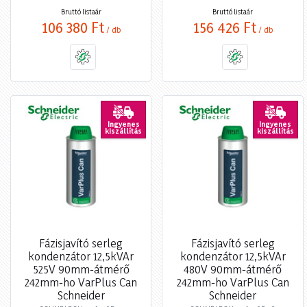
Bruttó listaár
Bruttó listaár
106 380 Ft
156 426 Ft
/ db
/ db
Ingyenes
Ingyenes
kiszállítás
kiszállítás
Fázisjavító serleg
Fázisjavító serleg
kondenzátor 12,5kVAr
kondenzátor 12,5kVAr
525V 90mm-átmérő
480V 90mm-átmérő
242mm-ho VarPlus Can
242mm-ho VarPlus Can
Schneider
Schneider