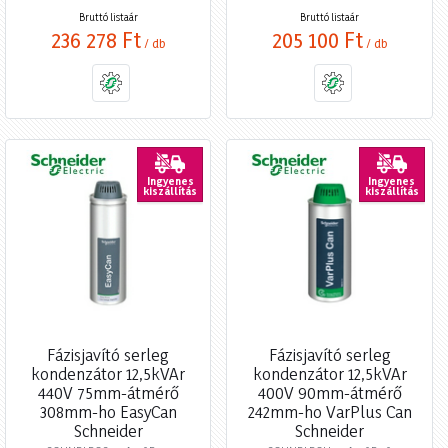
Bruttó listaár
Bruttó listaár
236 278 Ft
205 100 Ft
/ db
/ db
Ingyenes
Ingyenes
kiszállítás
kiszállítás
Fázisjavító serleg
Fázisjavító serleg
kondenzátor 12,5kVAr
kondenzátor 12,5kVAr
440V 75mm-átmérő
400V 90mm-átmérő
308mm-ho EasyCan
242mm-ho VarPlus Can
Schneider
Schneider