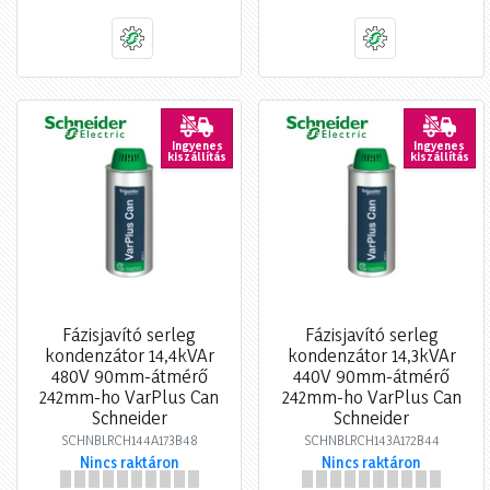
Ingyenes
Ingyenes
kiszállítás
kiszállítás
Fázisjavító serleg
Fázisjavító serleg
kondenzátor 14,4kVAr
kondenzátor 14,3kVAr
480V 90mm-átmérő
440V 90mm-átmérő
242mm-ho VarPlus Can
242mm-ho VarPlus Can
Schneider
Schneider
SCHNBLRCH144A173B48
SCHNBLRCH143A172B44
Nincs raktáron
Nincs raktáron