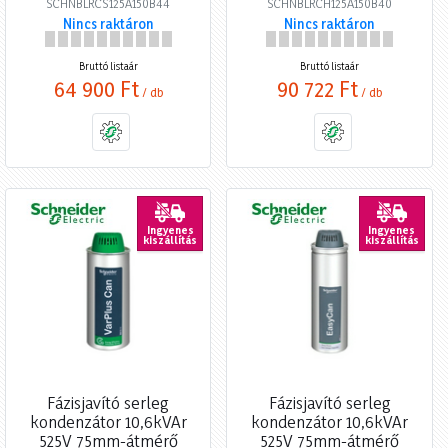
SCHNBLRCS125A150B44
SCHNBLRCH125A150B40
Nincs raktáron
Nincs raktáron
Bruttó listaár
Bruttó listaár
64 900 Ft
90 722 Ft
/ db
/ db
Ingyenes
Ingyenes
kiszállítás
kiszállítás
Fázisjavító serleg
Fázisjavító serleg
kondenzátor 10,6kVAr
kondenzátor 10,6kVAr
525V 75mm-átmérő
525V 75mm-átmérő