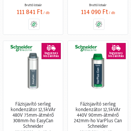
Bruttó listaár
Bruttó listaár
111 841 Ft
114 090 Ft
/ db
/ db
Ingyenes
Ingyenes
kiszállítás
kiszállítás
Fázisjavító serleg
Fázisjavító serleg
kondenzátor 12,5kVAr
kondenzátor 12,5kVAr
480V 75mm-átmérő
440V 90mm-átmérő
308mm-ho EasyCan
242mm-ho VarPlus Can
Schneider
Schneider