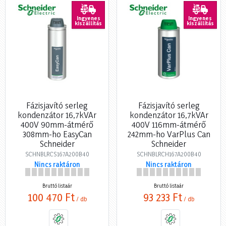
Ingyenes
Ingyenes
kiszállítás
kiszállítás
Fázisjavító serleg
Fázisjavító serleg
kondenzátor 16,7kVAr
kondenzátor 16,7kVAr
400V 90mm-átmérő
400V 116mm-átmérő
308mm-ho EasyCan
242mm-ho VarPlus Can
Schneider
Schneider
SCHNBLRCS167A200B40
SCHNBLRCH167A200B40
Nincs raktáron
Nincs raktáron
Bruttó listaár
Bruttó listaár
100 470 Ft
93 233 Ft
/ db
/ db