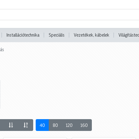
Installációtechnika
Speciális
Vezetékek, kábelek
Világításte
tás
40
80
120
160