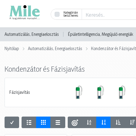
Kategórián
belül keres
Automatizálás, Energiaelosztás
Épületintelligencia, Megújuló energiák
Nyitólap
Automatizálás, Energiaelosztás
Kondenzátor és Fázisjaví
Kondenzátor és Fázisjavítás
Fázisjavítás