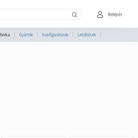
Belépés
chnika
Gyártók
Konfigurátorok
Letöltések