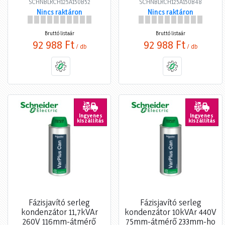
SCHNBLRCH125A150B52
SCHNBLRCH125A150B48
Nincs raktáron
Nincs raktáron
Bruttó listaár
Bruttó listaár
92 988 Ft
92 988 Ft
/ db
/ db
Ingyenes
Ingyenes
kiszállítás
kiszállítás
Fázisjavító serleg
Fázisjavító serleg
kondenzátor 11,7kVAr
kondenzátor 10kVAr 440V
260V 116mm-átmérő
75mm-átmérő 233mm-ho