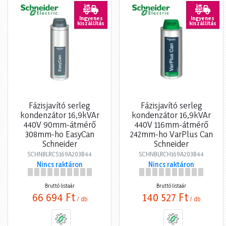
Ingyenes
Ingyenes
kiszállítás
kiszállítás
Fázisjavító serleg
Fázisjavító serleg
kondenzátor 16,9kVAr
kondenzátor 16,9kVAr
440V 90mm-átmérő
440V 116mm-átmérő
308mm-ho EasyCan
242mm-ho VarPlus Can
Schneider
Schneider
SCHNBLRCS169A203B44
SCHNBLRCH169A203B44
Nincs raktáron
Nincs raktáron
Bruttó listaár
Bruttó listaár
66 694 Ft
140 527 Ft
/ db
/ db