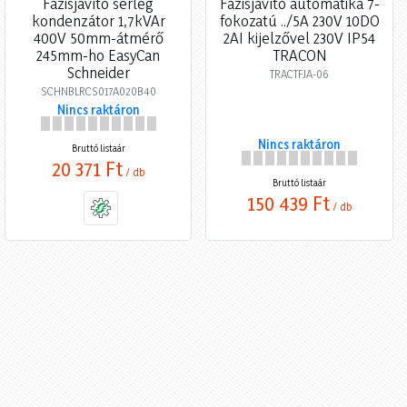
Fázisjavító serleg
Fázisjavító automatika 7-
kondenzátor 1,7kVAr
fokozatú ../5A 230V 10DO
400V 50mm-átmérő
2AI kijelzővel 230V IP54
245mm-ho EasyCan
TRACON
Schneider
TRACTFJA-06
SCHNBLRCS017A020B40
Nincs raktáron
Nincs raktáron
Bruttó listaár
20 371 Ft
/ db
Bruttó listaár
150 439 Ft
/ db