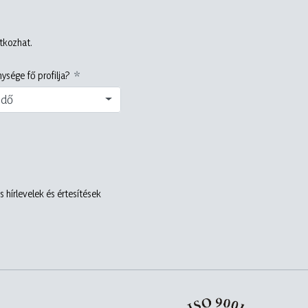
atkozhat.
ysége fő profilja?
edő
 hírlevelek és értesítések