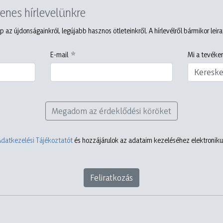
yenes hírlevelünkre
p az újdonságainkról, legújabb hasznos ötleteinkről. A hírlevélről bármikor leir
E-mail
Mi a tevéken
Keresk
Megadom az érdeklődési köröket
Adatkezelési Tájékoztatót
és hozzájárulok az adataim kezeléséhez elektronikus
Feliratkozás