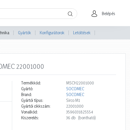
Belépés
chnika
Gyártók
Konfigurátorok
Letöltések
OCOMEC 22001000
Termékkód:
MSCH22001000
Gyártó:
SOCOMEC
Brand:
SOCOMEC
Gyártói típus:
Sirco M1
Gyártói cikkszám:
22001000
Vonalkód:
3596031825554
Kiszerelés:
36 db
(bontható)