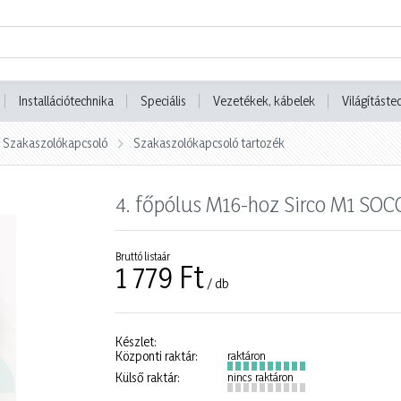
Installációtechnika
Speciális
Vezetékek, kábelek
Világításte
Szakaszolókapcsoló
Szakaszolókapcsoló tartozék
4. főpólus M16-hoz Sirco M1 S
Bruttó listaár
1 779 Ft
/ db
Készlet:
Központi raktár:
raktáron
Külső raktár:
nincs raktáron