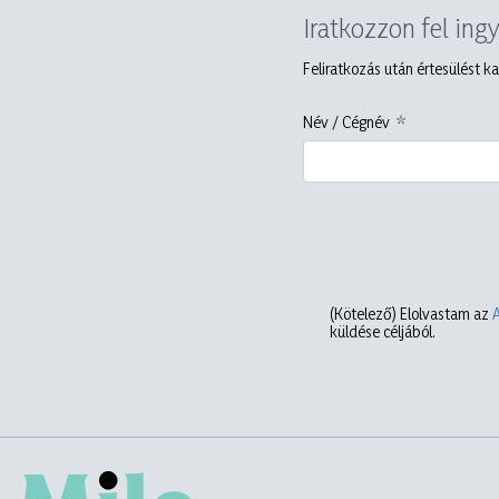
Iratkozzon fel ing
Feliratkozás után értesülést ka
Név / Cégnév
(Kötelező)
Elolvastam az
küldése céljából.