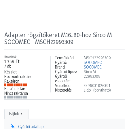
Adapter rögzítőkeret M16..80-hoz Sirco M
SOCOMEC - MSCH22993309
Bruttó listaár
Termékkód:
MSCH22993309
1 759 Ft
Gyártó:
SOCOMEC
/ db
Brand:
SOCOMEC
Gyártói típus:
Sirco M
Készlet:
Gyártói
22993309
Központi raktár:
cikkszám:
Raktáron
Vonalkód:
3596031826391
Külső raktár:
Kiszerelés:
1 db
(bontható)
Nincs raktáron
Fájlok
1
Gyártói adatlap