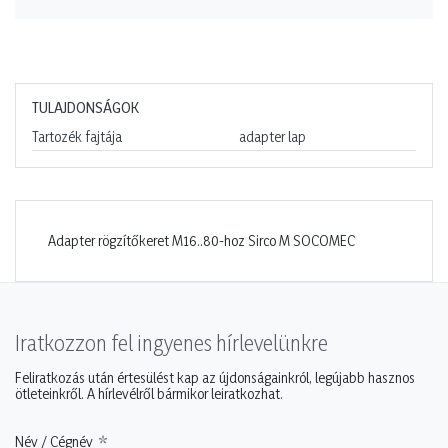
TULAJDONSÁGOK
Tartozék fajtája
adapter lap
Adapter rögzítőkeret M16..80-hoz Sirco M SOCOMEC
Iratkozzon fel ingyenes hírlevelünkre
Feliratkozás után értesülést kap az újdonságainkról, legújabb hasznos
ötleteinkről. A hírlevélről bármikor leiratkozhat.
Név / Cégnév