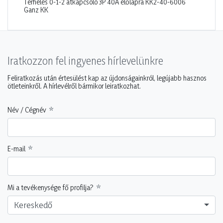
Terhelés 0-1-2 átkapcsoló 3P 40A előlapra KK2-40-6006
Ganz KK
Iratkozzon fel ingyenes hírlevelünkre
Feliratkozás után értesülést kap az újdonságainkról, legújabb hasznos
ötleteinkről. A hírlevélről bármikor leiratkozhat.
Név / Cégnév
E-mail
Mi a tevékenysége fő profilja?
Kereskedő