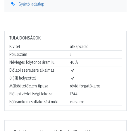
Gyártói adatlap
TULAJDONSÁGOK
Kivitel
átkapcsoló
Pólusszám
3
Névleges folytonos áram Iu
40
A
Előlapi szerelésre alkalmas
0 (Ki) helyzettel
Működtetőelem típusa
rövid forgatókaros
Előlapi védettségi fokozat
IP44
Főáramköri csatlakozási mód
csavaros