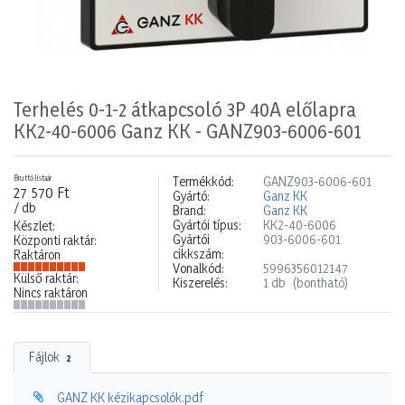
Terhelés 0-1-2 átkapcsoló 3P 40A előlapra
KK2-40-6006 Ganz KK - GANZ903-6006-601
Bruttó listaár
Termékkód:
GANZ903-6006-601
27 570 Ft
Gyártó:
Ganz KK
/ db
Brand:
Ganz KK
Gyártói típus:
KK2-40-6006
Készlet:
Gyártói
903-6006-601
Központi raktár:
cikkszám:
Raktáron
Vonalkód:
5996356012147
Külső raktár:
Kiszerelés:
1 db
(bontható)
Nincs raktáron
Fájlok
2
GANZ KK kézikapcsolók.pdf