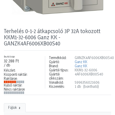
Terhelés 0-1-2 átkapcsoló 3P 32A tokozott
KKM1-32-6006 Ganz KK -
GANZK4AF6006XB00S40
Bruttó listaár
Termékkód:
GANZK4AF6006XB00S40
32 288 Ft
Gyártó:
Ganz KK
/ db
Brand:
Ganz KK
Gyártói típus:
KKM1-32-6006
Készlet:
Gyártói
4AF6006XB00S40
Központi raktár:
cikkszám:
Raktáron
Vonalkód:
5996356021606
Külső raktár:
Kiszerelés:
1 db
(bontható)
Nincs raktáron
Fájlok
2