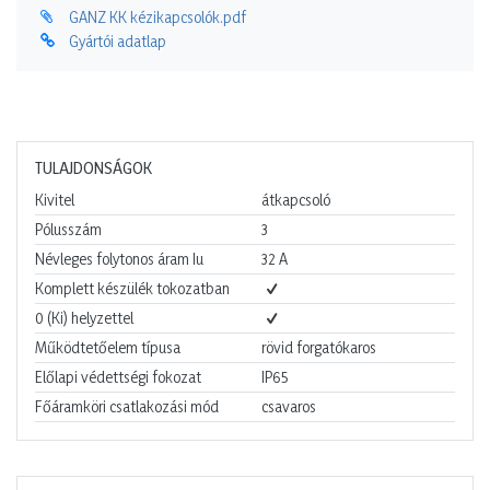
GANZ KK kézikapcsolók.pdf
Gyártói adatlap
TULAJDONSÁGOK
Kivitel
átkapcsoló
Pólusszám
3
Névleges folytonos áram Iu
32
A
Komplett készülék tokozatban
0 (Ki) helyzettel
Működtetőelem típusa
rövid forgatókaros
Előlapi védettségi fokozat
IP65
Főáramköri csatlakozási mód
csavaros