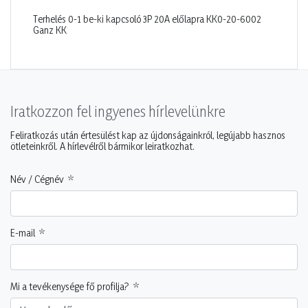
Terhelés 0-1 be-ki kapcsoló 3P 20A előlapra KK0-20-6002
Ganz KK
Iratkozzon fel ingyenes hírlevelünkre
Feliratkozás után értesülést kap az újdonságainkról, legújabb hasznos
ötleteinkről. A hírlevélről bármikor leiratkozhat.
Név / Cégnév
E-mail
Mi a tevékenysége fő profilja?