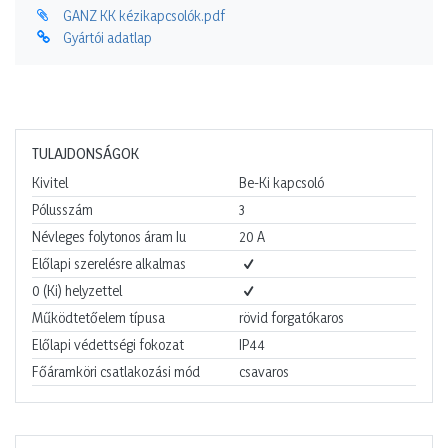
GANZ KK kézikapcsolók.pdf
Gyártói adatlap
TULAJDONSÁGOK
Kivitel
Be-Ki kapcsoló
Pólusszám
3
Névleges folytonos áram Iu
20
A
Előlapi szerelésre alkalmas
0 (Ki) helyzettel
Működtetőelem típusa
rövid forgatókaros
Előlapi védettségi fokozat
IP44
Főáramköri csatlakozási mód
csavaros