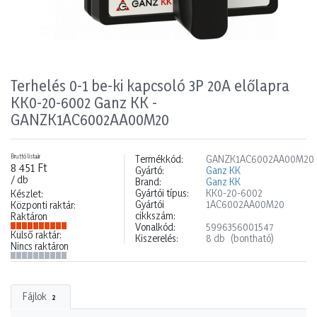
Terhelés 0-1 be-ki kapcsoló 3P 20A előlapra
KK0-20-6002 Ganz KK -
GANZK1AC6002AA00M20
Bruttó listaár
Termékkód:
GANZK1AC6002AA00M20
8 451 Ft
Gyártó:
Ganz KK
/ db
Brand:
Ganz KK
Gyártói típus:
KK0-20-6002
Készlet:
Gyártói
1AC6002AA00M20
Központi raktár:
cikkszám:
Raktáron
Vonalkód:
5996356001547
Külső raktár:
Kiszerelés:
8 db
(bontható)
Nincs raktáron
Fájlok
2