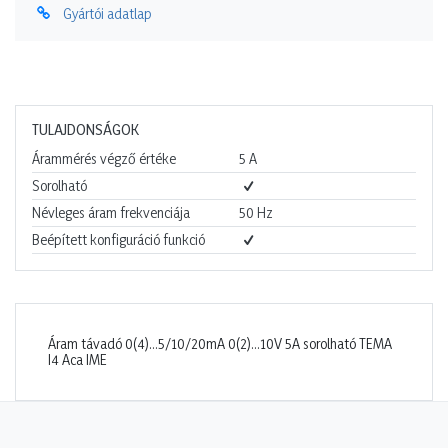
Gyártói adatlap
TULAJDONSÁGOK
Árammérés végző értéke
5
A
Sorolható
Névleges áram frekvenciája
50
Hz
Beépített konfiguráció funkció
Áram távadó 0(4)…5/10/20mA 0(2)…10V 5A sorolható TEMA
I4 Aca IME