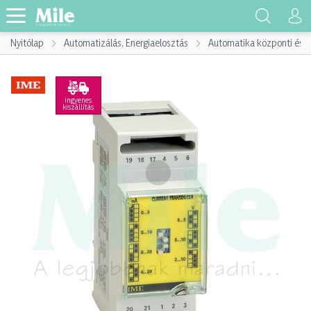
Nyitólap
Automatizálás, Energiaelosztás
Automatika központi és p
ingyenes
kiszállítás