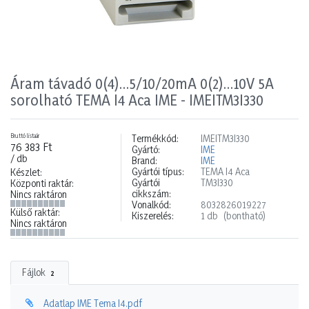
Áram távadó 0(4)…5/10/20mA 0(2)…10V 5A
sorolható TEMA I4 Aca IME - IMEITM3I330
Bruttó listaár
Termékkód:
IMEITM3I330
76 383 Ft
Gyártó:
IME
/ db
Brand:
IME
Gyártói típus:
TEMA I4 Aca
Készlet:
Gyártói
TM3I330
Központi raktár:
cikkszám:
Nincs raktáron
Vonalkód:
8032826019227
Külső raktár:
Kiszerelés:
1 db
(bontható)
Nincs raktáron
Fájlok
2
Adatlap IME Tema I4.pdf