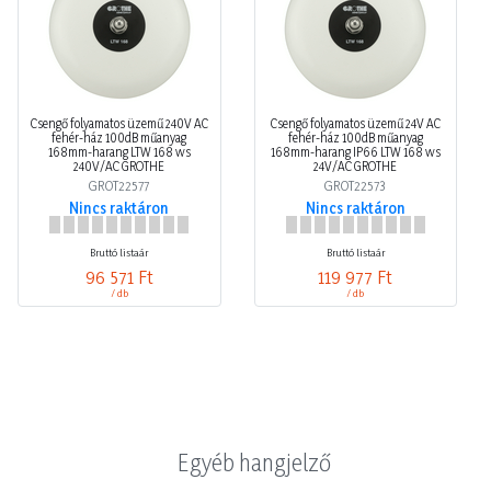
Csengő folyamatos üzemű 240V AC
Csengő folyamatos üzemű 24V AC
fehér-ház 100dB műanyag
fehér-ház 100dB műanyag
168mm-harang LTW 168 ws
168mm-harang IP66 LTW 168 ws
240V/AC GROTHE
24V/AC GROTHE
GROT22577
GROT22573
Nincs raktáron
Nincs raktáron
Bruttó listaár
Bruttó listaár
96 571 Ft
119 977 Ft
/ db
/ db
Egyéb hangjelző