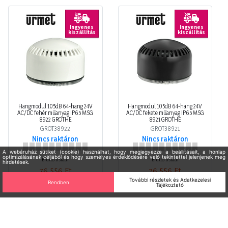
Ingyenes
Ingyenes
kiszállítás
kiszállítás
Hangmodul 105dB 64-hang 24V
Hangmodul 105dB 64-hang 24V
AC/DC fehér műanyag IP65 MSG
AC/DC fekete műanyag IP65 MSG
8922 GROTHE
8921 GROTHE
GROT38922
GROT38921
Nincs raktáron
Nincs raktáron
Bruttó listaár
Bruttó listaár
76 556 Ft
76 556 Ft
/ db
/ db