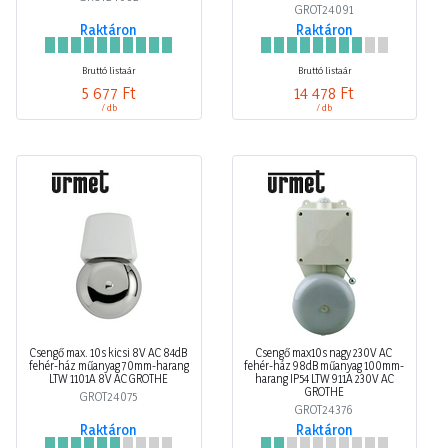
GROT24091
Raktáron
Raktáron
Bruttó listaár
Bruttó listaár
5 677 Ft
14 478 Ft
/ db
/ db
Csengő max. 10s kicsi 8V AC 84dB
Csengő max10s nagy 230V AC
fehér-ház műanyag 70mm-harang
fehér-ház 98dB műanyag 100mm-
LTW 1101A 8V AC GROTHE
harang IP54 LTW 911A 230V AC
GROTHE
GROT24075
GROT24376
Raktáron
Raktáron