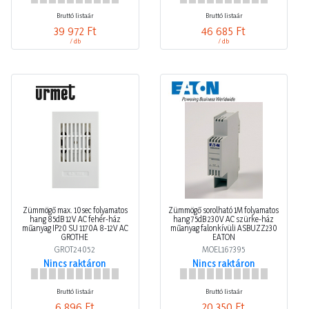
Bruttó listaár
Bruttó listaár
39 972 Ft
46 685 Ft
/ db
/ db
Zümmögő max. 10sec folyamatos
Zümmögő sorolható 1M folyamatos
hang 85dB 12V AC fehér-ház
hang 75dB 230V AC szürke-ház
műanyag IP20 SU 1170A 8-12V AC
műanyag falonkívüli ASBUZZ230
GROTHE
EATON
GROT24052
MOEL167395
Nincs raktáron
Nincs raktáron
Bruttó listaár
Bruttó listaár
6 896 Ft
20 350 Ft