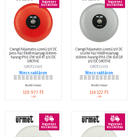
Ingyenes
Ingyenes
kiszállítás
kiszállítás
Csengő folyamatos üzemű 12V DC
Csengő folyamatos üzemű 12V DC
piros-ház 98dB műanyag 168mm-
szürke-ház 98dB műanyag
harang IP66 LTW 168 RT 12V/DC
168mm-harang IP66 LTW 168 GR
GROTHE
12V/DC GROTHE
GROT22560
GROT22550
Nincs raktáron
Nincs raktáron
Bruttó listaár
Bruttó listaár
119 977 Ft
114 122 Ft
/ db
/ db
Ingyenes
Ingyenes
kiszállítás
kiszállítás