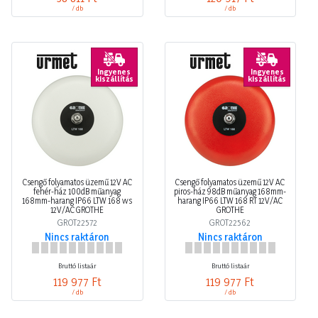
/ db
/ db
Ingyenes
Ingyenes
kiszállítás
kiszállítás
Csengő folyamatos üzemű 12V AC
Csengő folyamatos üzemű 12V AC
fehér-ház 100dB műanyag
piros-ház 98dB műanyag 168mm-
168mm-harang IP66 LTW 168 ws
harang IP66 LTW 168 RT 12V/AC
12V/AC GROTHE
GROTHE
GROT22572
GROT22562
Nincs raktáron
Nincs raktáron
Bruttó listaár
Bruttó listaár
119 977 Ft
119 977 Ft
/ db
/ db