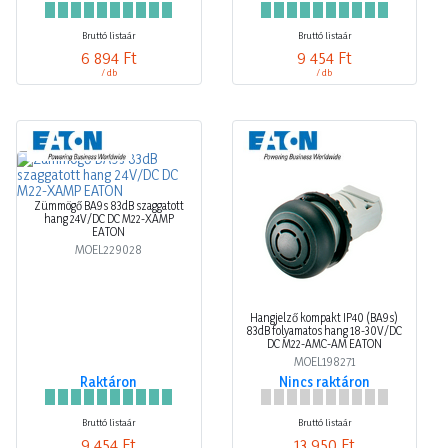
Bruttó listaár
Bruttó listaár
6 894 Ft
9 454 Ft
/ db
/ db
Zümmögő BA9s 83dB szaggatott
hang 24V/DC DC M22-XAMP
EATON
MOEL229028
Hangjelző kompakt IP40 (BA9s)
83dB folyamatos hang 18-30V/DC
DC M22-AMC-AM EATON
MOEL198271
Raktáron
Nincs raktáron
Bruttó listaár
Bruttó listaár
9 454 Ft
13 950 Ft