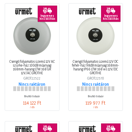
Ingyenes
Ingyenes
kiszállítás
kiszállítás
Csengő folyamatos üzemű 12V AC
Csengő folyamatos üzemű 12V DC
szürke-ház 100dB műanyag
fehér-ház 98dB műanyag 168mm-
168mm-harang LTW 168 GR
harang IP66 LTW 168 ws 12V/DC
12V/AC GROTHE
GROTHE
GROT22522
GROT22570
Nincs raktáron
Nincs raktáron
Bruttó listaár
Bruttó listaár
114 122 Ft
119 977 Ft
/ db
/ db