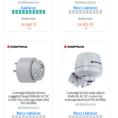
WERM11806815
WERM11406815
Raktáron
Nincs raktáron
Bruttó listaár
Bruttó listaár
24 140 Ft
24 951 Ft
/ db
/ db
Zümmögő előlapba d29mm
Zümmögő fali konzollal változó
szaggatott hang 90dB 48V AC/DC
90dB 24V AC/DC szürke-ház
szürke-ház műanyag süllyesztett
műanyag falonkívüli IP33 WERMA
IP30 WERMA
WERM11948315
WERM11906826
Nincs raktáron
Nincs raktáron