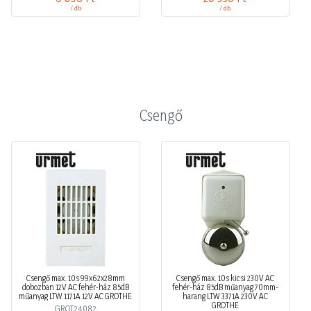
/ db
/ db
Csengő
Csengő max. 10s 99x62x28mm
Csengő max. 10s kicsi 230V AC
dobozban 12V AC fehér-ház 85dB
fehér-ház 85dB műanyag 70mm-
műanyag LTW 1171A 12V AC GROTHE
harang LTW 3371A 230V AC
GROTHE
GROT24082