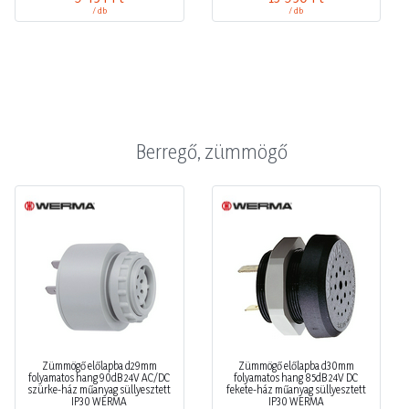
/ db
/ db
Berregő, zümmögő
Zümmögő előlapba d29mm
Zümmögő előlapba d30mm
folyamatos hang 90dB 24V AC/DC
folyamatos hang 85dB 24V DC
szürke-ház műanyag süllyesztett
fekete-ház műanyag süllyesztett
IP30 WERMA
IP30 WERMA