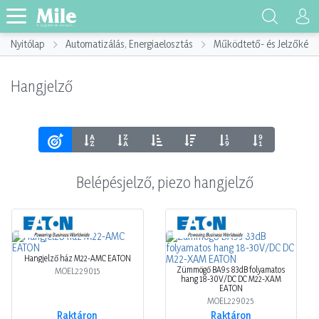
Nyitólap
Automatizálás, Energiaelosztás
Működtető- és Jelzőkész
Hangjelző
Belépésjelző, piezo hangjelző
Hangjelző ház M22-AMC EATON
Zümmögő BA9s 83dB folyamatos
MOEL229015
hang 18-30V/DC DC M22-XAM
EATON
MOEL229025
Raktáron
Raktáron