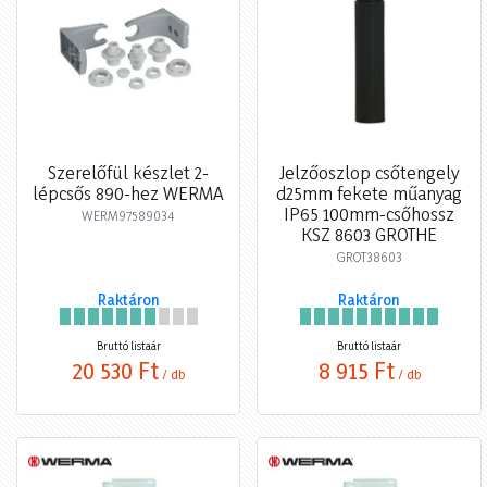
Szerelőfül készlet 2-
Jelzőoszlop csőtengely
lépcsős 890-hez WERMA
d25mm fekete műanyag
IP65 100mm-csőhossz
WERM97589034
KSZ 8603 GROTHE
GROT38603
Raktáron
Raktáron
Bruttó listaár
Bruttó listaár
20 530 Ft
8 915 Ft
/ db
/ db