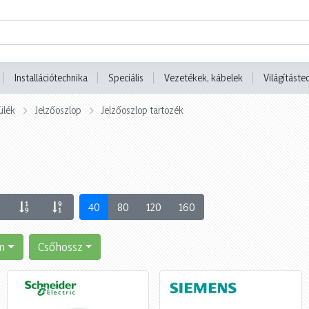
Installációtechnika
Speciális
Vezetékek, kábelek
Világításte
ülék
Jelzőoszlop
Jelzőoszlop tartozék
40
80
120
160
m
Csőhossz