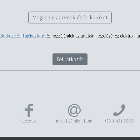
Megadom az érdeklődési köröket
Adatkezelési Tájékoztatót
és hozzájárulok az adataim kezeléséhez elektronikus
Feliratkozás
Facebook
milekft@mile-kft.hu
+36-1-431-9800