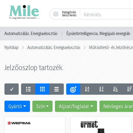
Kategórián
belül keres
Automatizálás, Energiaelosztás
Épületintelligencia, Megújuló energiák
Nyitólap
Automatizálás, Energiaelosztás
Működtető- és Jelzőkész
Jelzőoszlop tartozék
Gyártó
Szín
Aljzat/foglalat
Névleges ára