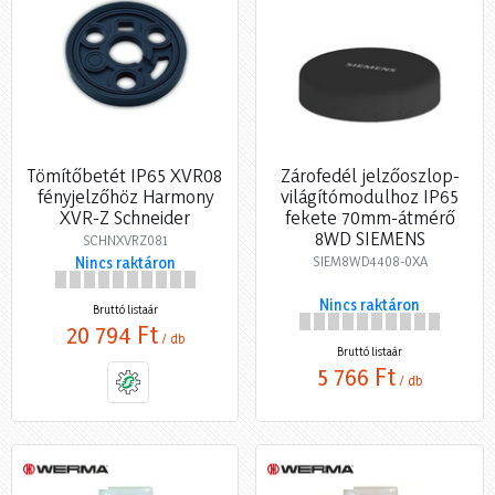
Tömítőbetét IP65 XVR08
Zárofedél jelzőoszlop-
fényjelzőhöz Harmony
világítómodulhoz IP65
XVR-Z Schneider
fekete 70mm-átmérő
8WD SIEMENS
SCHNXVRZ081
SIEM8WD4408-0XA
Nincs raktáron
Nincs raktáron
Bruttó listaár
20 794 Ft
/ db
Bruttó listaár
5 766 Ft
/ db