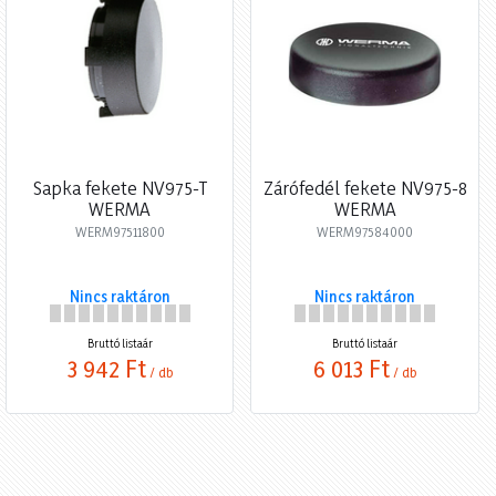
Sapka fekete NV975-T
Zárófedél fekete NV975-8
WERMA
WERMA
WERM97511800
WERM97584000
Nincs raktáron
Nincs raktáron
Bruttó listaár
Bruttó listaár
3 942 Ft
6 013 Ft
/ db
/ db