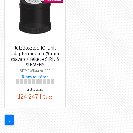
Jelzőoszlop IO-Link
adaptermodul d70mm
csavaros fekete SIRIUS
SIEMENS
SIEM8WD4428-0BF
Nincs raktáron
Bruttó listaár
124 247 Ft
/ db
1