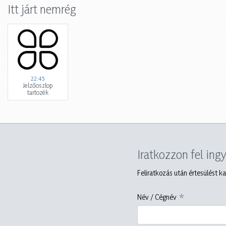
Itt járt nemrég
22:45
Jelzőoszlop
tartozék
Iratkozzon fel ing
Feliratkozás után értesülést ka
Név / Cégnév