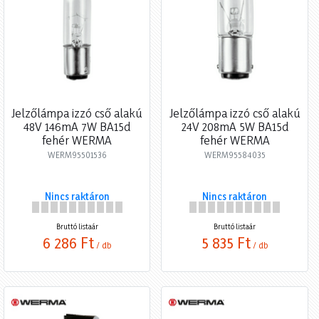
Jelzőlámpa izzó cső alakú
Jelzőlámpa izzó cső alakú
48V 146mA 7W BA15d
24V 208mA 5W BA15d
fehér WERMA
fehér WERMA
WERM95501536
WERM95584035
Nincs raktáron
Nincs raktáron
Bruttó listaár
Bruttó listaár
6 286 Ft
5 835 Ft
/ db
/ db