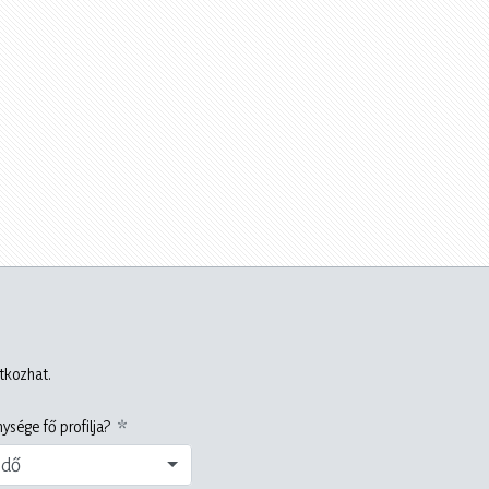
atkozhat.
ysége fő profilja?
edő