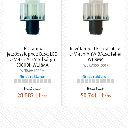
LED lámpa
Jelzőlámpa LED cső alakú
jelzőoszlophoz B15d LED
24V 45mA 1W BA15d fehér
24V 45mA BA15d sárga
WERMA
50000h WERMA
WERM95640075
WERM95630075
Nincs raktáron
Nincs raktáron
Bruttó listaár
Bruttó listaár
28 687 Ft
50 741 Ft
/ db
/ db