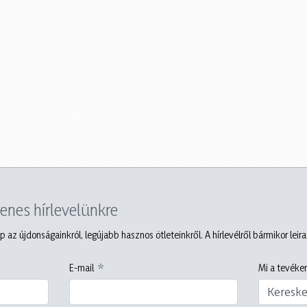
yenes hírlevelünkre
p az újdonságainkról, legújabb hasznos ötleteinkről. A hírlevélről bármikor leir
E-mail
Mi a tevéken
Keresk