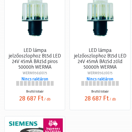
LED lámpa
LED lámpa
jelzőoszlophoz B15d LED
jelzőoszlophoz B15d LED
24V 45mA BA15d piros
24V 45mA BA15d zöld
50000h WERMA
50000h WERMA
WERM95610075
WERM95620075
Nincs raktáron
Nincs raktáron
Bruttó listaár
Bruttó listaár
28 687 Ft
28 687 Ft
/ db
/ db
Ingyenes
kiszállítás