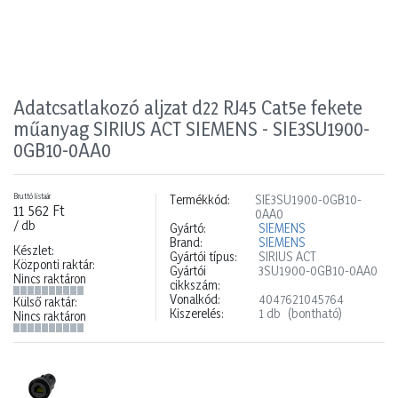
Adatcsatlakozó aljzat d22 RJ45 Cat5e fekete
műanyag SIRIUS ACT SIEMENS - SIE3SU1900-
0GB10-0AA0
Bruttó listaár
Termékkód:
SIE3SU1900-0GB10-
11 562 Ft
0AA0
/ db
Gyártó:
SIEMENS
Brand:
SIEMENS
Készlet:
Gyártói típus:
SIRIUS ACT
Központi raktár:
Gyártói
3SU1900-0GB10-0AA0
Nincs raktáron
cikkszám:
Vonalkód:
4047621045764
Külső raktár:
Kiszerelés:
1 db
(bontható)
Nincs raktáron