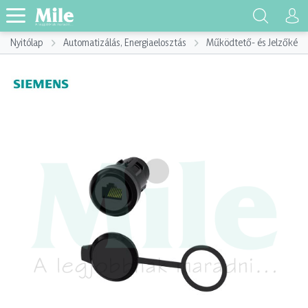
Nyitólap
Automatizálás, Energiaelosztás
Működtető- és Jelzőkész