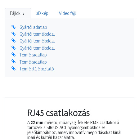
Fájlok
3D kép
Video fájl
7
Gyártói adatlap
Gyártói termékoldal
Gyártói termékoldal
Gyártói termékoldal
Termékadatlap
Termékadatlap
Terméktájékoztató
RJ45 csatlakozás
A
22 mm
méretű, műanyag, fekete RJ45 csatlakozó
tartozék a SIRIUS ACT nyomógombokhoz és
jelzőlámpákhoz, amely innovatív megoldásokat kínál
ipari és kültéri használatra.