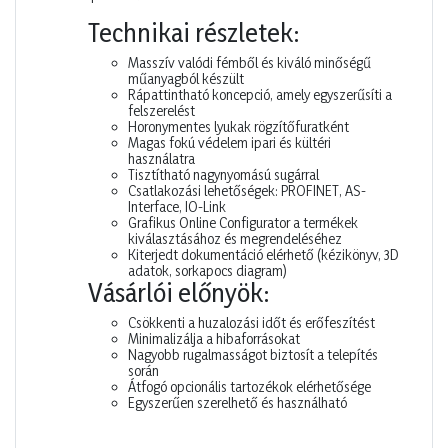
Technikai részletek:
Masszív valódi fémből és kiváló minőségű
műanyagból készült
Rápattintható koncepció, amely egyszerűsíti a
felszerelést
Horonymentes lyukak rögzítőfuratként
Magas fokú védelem ipari és kültéri
használatra
Tisztítható nagynyomású sugárral
Csatlakozási lehetőségek: PROFINET, AS-
Interface, IO-Link
Grafikus Online Configurator a termékek
kiválasztásához és megrendeléséhez
Kiterjedt dokumentáció elérhető (kézikönyv, 3D
adatok, sorkapocs diagram)
Vásárlói előnyök:
Csökkenti a huzalozási időt és erőfeszítést
Minimalizálja a hibaforrásokat
Nagyobb rugalmasságot biztosít a telepítés
során
Átfogó opcionális tartozékok elérhetősége
Egyszerűen szerelhető és használható