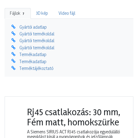
Fájlok
3D kép
Video fájl
7
Gyártói adatlap
Gyártói termékoldal
Gyártói termékoldal
Gyártói termékoldal
Termékadatlap
Termékadatlap
Terméktájékoztató
Rj45 csatlakozás: 30 mm,
Fém matt, homokszürke
A Siemens SIRIUS ACT RJ45 csatlakozója egyedülálló
megoldást kínál a nyomógombok és jelzőlámpák