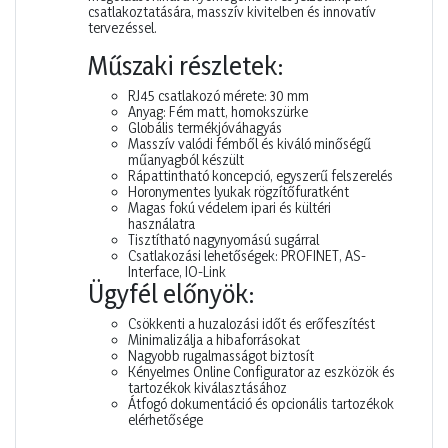
csatlakoztatására, masszív kivitelben és innovatív
tervezéssel.
Műszaki részletek:
RJ45 csatlakozó mérete: 30 mm
Anyag: Fém matt, homokszürke
Globális termékjóváhagyás
Masszív valódi fémből és kiváló minőségű
műanyagból készült
Rápattintható koncepció, egyszerű felszerelés
Horonymentes lyukak rögzítőfuratként
Magas fokú védelem ipari és kültéri
használatra
Tisztítható nagynyomású sugárral
Csatlakozási lehetőségek: PROFINET, AS-
Interface, IO-Link
Ügyfél előnyök:
Csökkenti a huzalozási időt és erőfeszítést
Minimalizálja a hibaforrásokat
Nagyobb rugalmasságot biztosít
Kényelmes Online Configurator az eszközök és
tartozékok kiválasztásához
Átfogó dokumentáció és opcionális tartozékok
elérhetősége