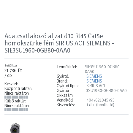
Adatcsatlakozó aljzat d30 RJ45 Cat5e
homokszürke fém SIRIUS ACT SIEMENS -
SIE3SU1960-0GB80-0AA0
Bruttó listaár
Termékkód:
SIE3SU1960-0GB80-
21 736 Ft
0AA0
/ db
Gyártó:
SIEMENS
Brand:
SIEMENS
Készlet:
Gyártói típus:
SIRIUS ACT
Központi raktár:
Gyártói
3SU1960-0GB80-0AA0
Nincs raktáron
cikkszám:
Vonalkód:
4047621045795
Külső raktár:
Kiszerelés:
1 db
(bontható)
Nincs raktáron