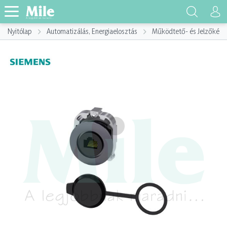
Nyitólap
Automatizálás, Energiaelosztás
Működtető- és Jelzőkész