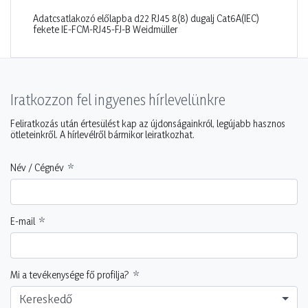
Adatcsatlakozó előlapba d22 RJ45 8(8) dugalj Cat6A(IEC)
fekete IE-FCM-RJ45-FJ-B Weidmüller
Iratkozzon fel ingyenes hírlevelünkre
Feliratkozás után értesülést kap az újdonságainkról, legújabb hasznos
ötleteinkről. A hírlevélről bármikor leiratkozhat.
Név / Cégnév
E-mail
Mi a tevékenysége fő profilja?
Kereskedő