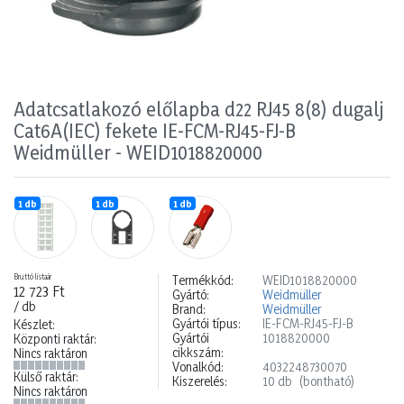
Adatcsatlakozó előlapba d22 RJ45 8(8) dugalj
Cat6A(IEC) fekete IE-FCM-RJ45-FJ-B
Weidmüller - WEID1018820000
1 db
1 db
1 db
Bruttó listaár
Termékkód:
WEID1018820000
12 723 Ft
Gyártó:
Weidmüller
/ db
Brand:
Weidmüller
Gyártói típus:
IE-FCM-RJ45-FJ-B
Készlet:
Gyártói
1018820000
Központi raktár:
cikkszám:
Nincs raktáron
Vonalkód:
4032248730070
Külső raktár:
Kiszerelés:
10 db
(bontható)
Nincs raktáron