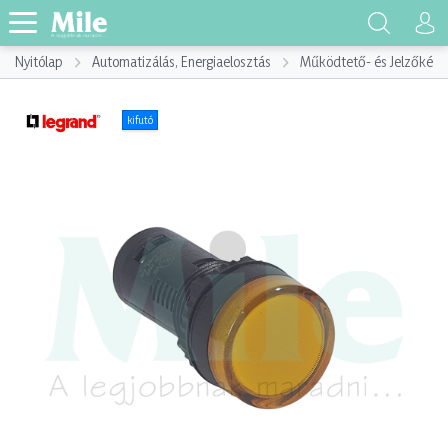
Nyitólap
Automatizálás, Energiaelosztás
Működtető- és Jelzőkész
kifutó