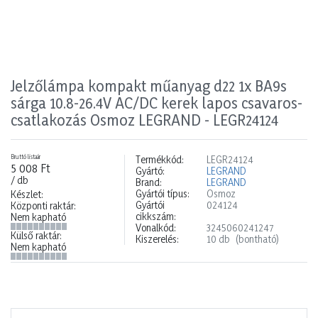
Jelzőlámpa kompakt műanyag d22 1x BA9s
sárga 10.8-26.4V AC/DC kerek lapos csavaros-
csatlakozás Osmoz LEGRAND - LEGR24124
Bruttó listaár
Termékkód:
LEGR24124
5 008 Ft
Gyártó:
LEGRAND
/ db
Brand:
LEGRAND
Gyártói típus:
Osmoz
Készlet:
Gyártói
024124
Központi raktár:
cikkszám:
Nem kapható
Vonalkód:
3245060241247
Külső raktár:
Kiszerelés:
10 db
(bontható)
Nem kapható