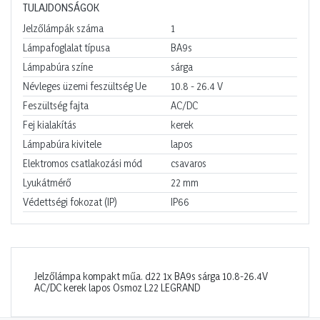
TULAJDONSÁGOK
Jelzőlámpák száma
1
Lámpafoglalat típusa
BA9s
Lámpabúra színe
sárga
Névleges üzemi feszültség Ue
10.8 - 26.4
V
Feszültség fajta
AC/DC
Fej kialakítás
kerek
Lámpabúra kivitele
lapos
Elektromos csatlakozási mód
csavaros
Lyukátmérő
22
mm
Védettségi fokozat (IP)
IP66
Jelzőlámpa kompakt műa. d22 1x BA9s sárga 10.8-26.4V
AC/DC kerek lapos Osmoz L22 LEGRAND