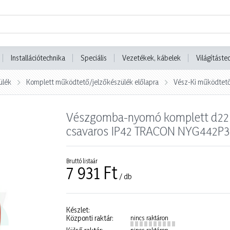
Installációtechnika
Speciális
Vezetékek, kábelek
Világításte
ülék
Komplett működtető/jelzőkészülék előlapra
Vész-Ki működtető
Vészgomba-nyomó komplett d22 1n
csavaros IP42 TRACON NYG442P
Bruttó listaár
7 931 Ft
/ db
Készlet:
Központi raktár:
nincs raktáron
nincs raktáron