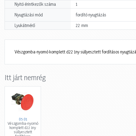
Nyitó érintkezők száma
1
Nyugtázási mód
fordító nyugtázás
mm
Lyukátmérő
22
Vészgomba-nyomó komplett d22 1ny süllyesztett fordításos nyugtáz
Itt járt nemrég
05:01
Vészgomba-nyomó
komplett d22 1ny
süllyesztett
fordításos