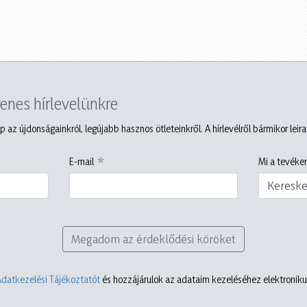
yenes hírlevelünkre
p az újdonságainkról, legújabb hasznos ötleteinkről. A hírlevélről bármikor leir
E-mail
Mi a tevéken
Keresk
Megadom az érdeklődési köröket
Adatkezelési Tájékoztatót
és hozzájárulok az adataim kezeléséhez elektronikus