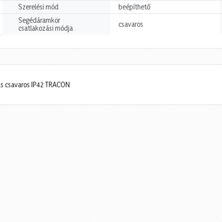
Szerelési mód
beépíthető
Segédáramkör
csavaros
csatlakozási módja
ás csavaros IP42 TRACON