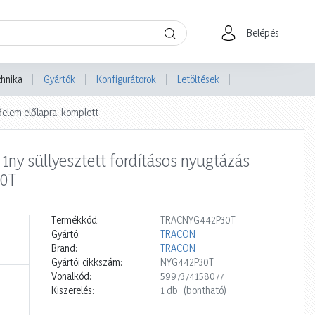
Belépés
chnika
Gyártók
Konfigurátorok
Letöltések
elem előlapra, komplett
y süllyesztett fordításos nyugtázás
30T
Termékkód:
TRACNYG442P30T
Gyártó:
TRACON
Brand:
TRACON
Gyártói cikkszám:
NYG442P30T
Vonalkód:
5997374158077
Kiszerelés:
1 db
(bontható)