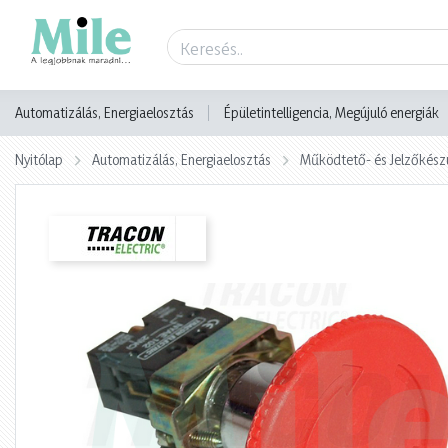
Termék adatlap
Automatizálás, Energiaelosztás
Épületintelligencia, Megújuló energiák
Nyitólap
Automatizálás, Energiaelosztás
Működtető- és Jelzőkész