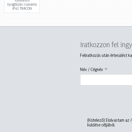
nyugtázás csavaros
IP42 TRACON
Iratkozzon fel ing
Feliratkozás után értesülést ka
Név / Cégnév
(Kötelező)
Elolvastam az
küldése céljából.