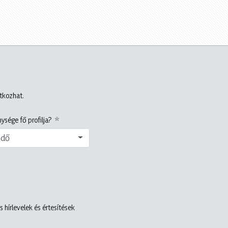
atkozhat.
ysége fő profilja?
edő
 hírlevelek és értesítések