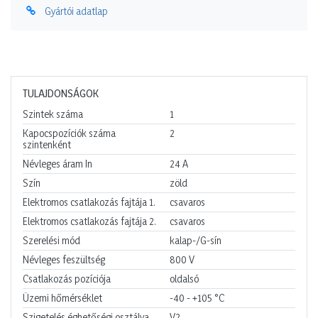
Gyártói adatlap
TULAJDONSÁGOK
Szintek száma
1
Kapocspozíciók száma
2
szintenként
Névleges áram In
24
A
Szín
zöld
Elektromos csatlakozás fajtája 1.
csavaros
Elektromos csatlakozás fajtája 2.
csavaros
Szerelési mód
kalap-/G-sín
Névleges feszültség
800
V
Csatlakozás pozíciója
oldalsó
Üzemi hőmérséklet
-40 - +105
°C
Szigetelés éghetőségi osztálya
V2