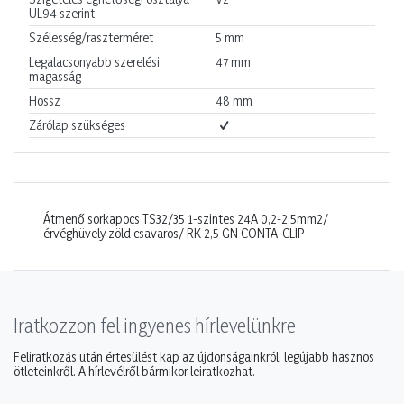
UL94 szerint
Szélesség/raszterméret
5
mm
Legalacsonyabb szerelési
47
mm
magasság
Hossz
48
mm
Zárólap szükséges
Átmenő sorkapocs TS32/35 1-szintes 24A 0,2-2,5mm2/
érvéghüvely zöld csavaros/ RK 2,5 GN CONTA-CLIP
Iratkozzon fel ingyenes hírlevelünkre
Feliratkozás után értesülést kap az újdonságainkról, legújabb hasznos
ötleteinkről. A hírlevélről bármikor leiratkozhat.