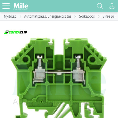
Nyitólap
Automatizálás, Energiaelosztás
Sorkapocs
Sínre pat