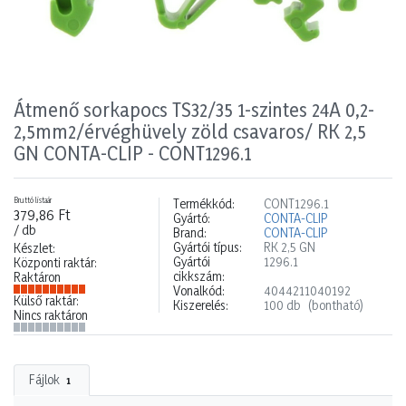
Átmenő sorkapocs TS32/35 1-szintes 24A 0,2-
2,5mm2/érvéghüvely zöld csavaros/ RK 2,5
GN CONTA-CLIP - CONT1296.1
Bruttó listaár
Termékkód:
CONT1296.1
379,86 Ft
Gyártó:
CONTA-CLIP
/ db
Brand:
CONTA-CLIP
Gyártói típus:
RK 2,5 GN
Készlet:
Gyártói
1296.1
Központi raktár:
cikkszám:
Raktáron
Vonalkód:
4044211040192
Külső raktár:
Kiszerelés:
100 db
(bontható)
Nincs raktáron
Fájlok
1