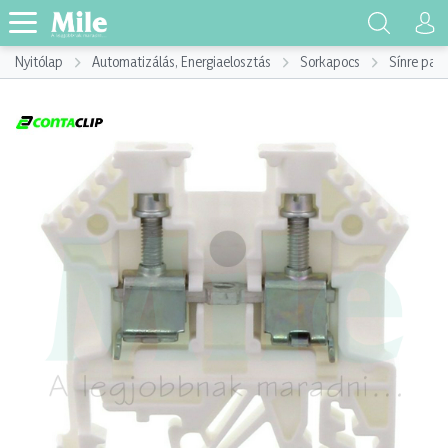
Nyitólap
Automatizálás, Energiaelosztás
Sorkapocs
Sínre pat