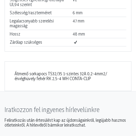
UL94 szerint
Szélesség/raszterméret
6
mm
Legalacsonyabb szerelési
47
mm
magasság
Hossz
48
mm
Zárólap szükséges
Átmenő sorkapocs TS32/35 1-szintes 32A 0,2-4mm2/
érvéghüvely fehér RK 2,5-4 WH CONTA-CLIP
Iratkozzon fel ingyenes hírlevelünkre
Feliratkozás után értesülést kap az újdonságainkról, legújabb hasznos
ötleteinkről. A hírlevélről bármikor leiratkozhat.