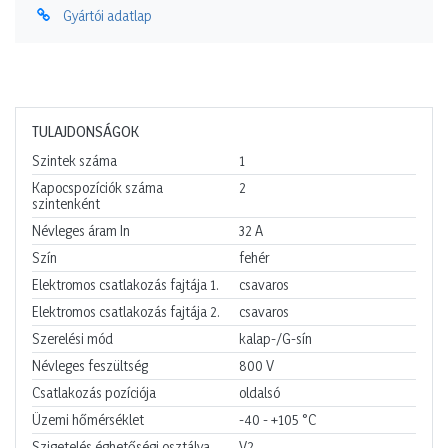
Gyártói adatlap
TULAJDONSÁGOK
Szintek száma
1
Kapocspozíciók száma
2
szintenként
Névleges áram In
32
A
Szín
fehér
Elektromos csatlakozás fajtája 1.
csavaros
Elektromos csatlakozás fajtája 2.
csavaros
Szerelési mód
kalap-/G-sín
Névleges feszültség
800
V
Csatlakozás pozíciója
oldalsó
Üzemi hőmérséklet
-40 - +105
°C
Szigetelés éghetőségi osztálya
V2