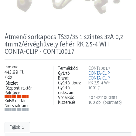
Átmenő sorkapocs TS32/35 1-szintes 32A 0,2-
4mm2/érvéghüvely fehér RK 2,5-4 WH
CONTA-CLIP - CONT1001.7
Bruttó listaár
Termékkód:
CONT1001.7
443,99 Ft
Gyártó:
CONTA-CLIP
/ db
Brand:
CONTA-CLIP
Gyártói típus:
RK 2,5-4 WH
Készlet:
Gyártói
1001.7
Központi raktár:
cikkszám:
Raktáron
Vonalkód:
4044211000387
Külső raktár:
Kiszerelés:
100 db
(bontható)
Nincs raktáron
Fájlok
1