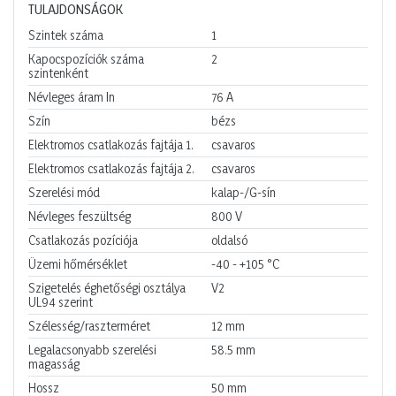
TULAJDONSÁGOK
Szintek száma
1
Kapocspozíciók száma
2
szintenként
Névleges áram In
76
A
Szín
bézs
Elektromos csatlakozás fajtája 1.
csavaros
Elektromos csatlakozás fajtája 2.
csavaros
Szerelési mód
kalap-/G-sín
Névleges feszültség
800
V
Csatlakozás pozíciója
oldalsó
Üzemi hőmérséklet
-40 - +105
°C
Szigetelés éghetőségi osztálya
V2
UL94 szerint
Szélesség/raszterméret
12
mm
Legalacsonyabb szerelési
58.5
mm
magasság
Hossz
50
mm