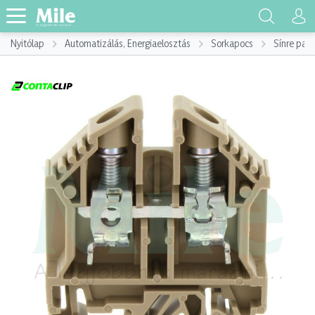
Nyitólap
Automatizálás, Energiaelosztás
Sorkapocs
Sínre pat