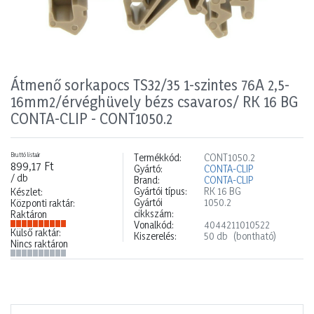
Átmenő sorkapocs TS32/35 1-szintes 76A 2,5-
16mm2/érvéghüvely bézs csavaros/ RK 16 BG
CONTA-CLIP - CONT1050.2
Bruttó listaár
Termékkód:
CONT1050.2
899,17 Ft
Gyártó:
CONTA-CLIP
/ db
Brand:
CONTA-CLIP
Gyártói típus:
RK 16 BG
Készlet:
Gyártói
1050.2
Központi raktár:
cikkszám:
Raktáron
Vonalkód:
4044211010522
Külső raktár:
Kiszerelés:
50 db
(bontható)
Nincs raktáron