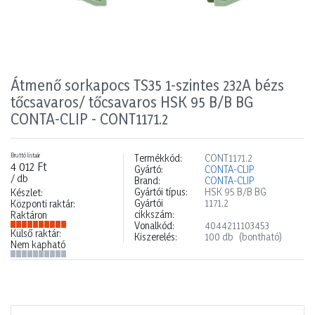
Átmenő sorkapocs TS35 1-szintes 232A bézs
tőcsavaros/ tőcsavaros HSK 95 B/B BG
CONTA-CLIP - CONT1171.2
Bruttó listaár
Termékkód:
CONT1171.2
4 012 Ft
Gyártó:
CONTA-CLIP
/ db
Brand:
CONTA-CLIP
Gyártói típus:
HSK 95 B/B BG
Készlet:
Gyártói
1171.2
Központi raktár:
cikkszám:
Raktáron
Vonalkód:
4044211103453
Külső raktár:
Kiszerelés:
100 db
(bontható)
Nem kapható