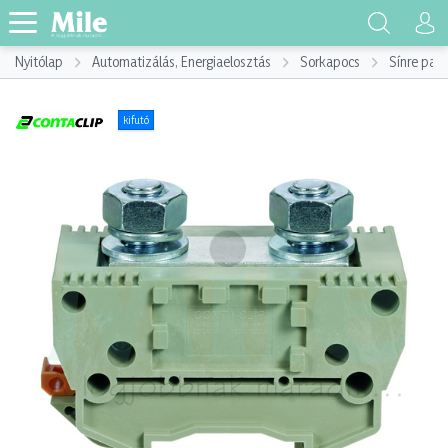
Nyitólap
Automatizálás, Energiaelosztás
Sorkapocs
Sínre pat
kifutó