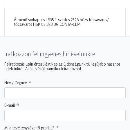
Átmenő sorkapocs TS35 1-szintes 232A bézs tőcsavaros/
tőcsavaros HSK 95 B/B BG CONTA-CLIP
Iratkozzon fel ingyenes hírlevelünkre
Feliratkozás után értesülést kap az újdonságainkról, legújabb hasznos
ötleteinkről. A hírlevélről bármikor leiratkozhat.
Név / Cégnév
E-mail
Mi a tevékenysége fő profilja?