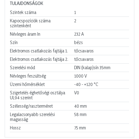
TULAJDONSÁGOK
Szintek száma
1
Kapocspozíciók száma
2
szintenként
Névleges áram In
232
A
Szín
bézs
Elektromos csatlakozás fajtája 1.
tőcsavaros
Elektromos csatlakozás fajtája 2.
tőcsavaros
Szerelési mód
DIN (kalap)sín 35mm
Névleges feszültség
1000
V
Üzemi hőmérséklet
-40 - +120
°C
Szigetelés éghetőségi osztálya
V0
UL94 szerint
Szélesség/raszterméret
40
mm
Legalacsonyabb szerelési
58
mm
magasság
Hossz
75
mm