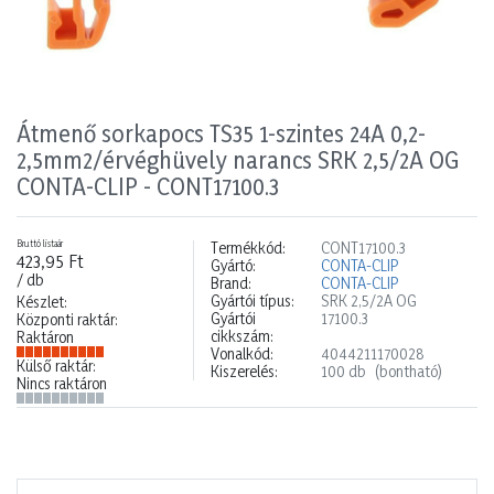
Átmenő sorkapocs TS35 1-szintes 24A 0,2-
2,5mm2/érvéghüvely narancs SRK 2,5/2A OG
CONTA-CLIP - CONT17100.3
Bruttó listaár
Termékkód:
CONT17100.3
423,95 Ft
Gyártó:
CONTA-CLIP
/ db
Brand:
CONTA-CLIP
Gyártói típus:
SRK 2,5/2A OG
Készlet:
Gyártói
17100.3
Központi raktár:
cikkszám:
Raktáron
Vonalkód:
4044211170028
Külső raktár:
Kiszerelés:
100 db
(bontható)
Nincs raktáron