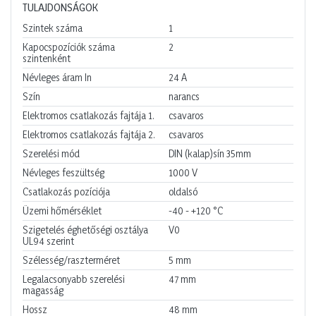
TULAJDONSÁGOK
Szintek száma
1
Kapocspozíciók száma
2
szintenként
Névleges áram In
24
A
Szín
narancs
Elektromos csatlakozás fajtája 1.
csavaros
Elektromos csatlakozás fajtája 2.
csavaros
Szerelési mód
DIN (kalap)sín 35mm
Névleges feszültség
1000
V
Csatlakozás pozíciója
oldalsó
Üzemi hőmérséklet
-40 - +120
°C
Szigetelés éghetőségi osztálya
V0
UL94 szerint
Szélesség/raszterméret
5
mm
Legalacsonyabb szerelési
47
mm
magasság
Hossz
48
mm