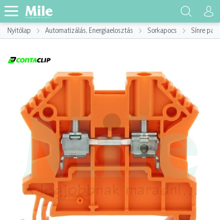
Nyitólap
Automatizálás, Energiaelosztás
Sorkapocs
Sínre pat