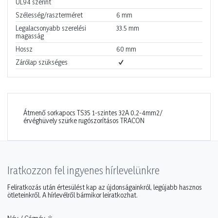
UL94 szerint
Szélesség/raszterméret
6
mm
Legalacsonyabb szerelési
33.5
mm
magasság
Hossz
60
mm
Zárólap szükséges
Átmenő sorkapocs TS35 1-szintes 32A 0,2-4mm2/
érvéghüvely szürke rugószorításos TRACON
Iratkozzon fel ingyenes hírlevelünkre
Feliratkozás után értesülést kap az újdonságainkról, legújabb hasznos
ötleteinkről. A hírlevélről bármikor leiratkozhat.