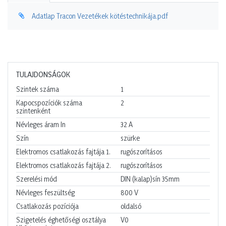
Adatlap Tracon Vezetékek kötéstechnikája.pdf
TULAJDONSÁGOK
Szintek száma
1
Kapocspozíciók száma
2
szintenként
Névleges áram In
32
A
Szín
szürke
Elektromos csatlakozás fajtája 1.
rugószorításos
Elektromos csatlakozás fajtája 2.
rugószorításos
Szerelési mód
DIN (kalap)sín 35mm
Névleges feszültség
800
V
Csatlakozás pozíciója
oldalsó
Szigetelés éghetőségi osztálya
V0