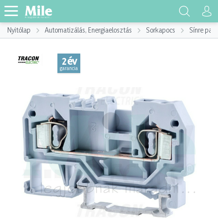
Nyitólap
Automatizálás, Energiaelosztás
Sorkapocs
Sínre pat
2 év
garancia