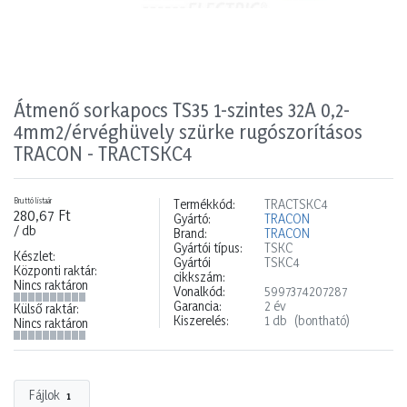
Átmenő sorkapocs TS35 1-szintes 32A 0,2-
4mm2/érvéghüvely szürke rugószorításos
TRACON - TRACTSKC4
Bruttó listaár
Termékkód:
TRACTSKC4
280,67 Ft
Gyártó:
TRACON
/ db
Brand:
TRACON
Gyártói típus:
TSKC
Készlet:
Gyártói
TSKC4
Központi raktár:
cikkszám:
Nincs raktáron
Vonalkód:
5997374207287
Garancia:
2 év
Külső raktár:
Kiszerelés:
1 db
(bontható)
Nincs raktáron
Fájlok
1