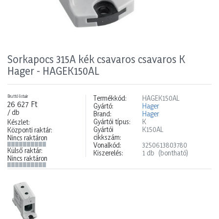
Sorkapocs 315A kék csavaros csavaros K
Hager - HAGEK150AL
Bruttó listaár
Termékkód:
HAGEK150AL
26 627 Ft
Gyártó:
Hager
/ db
Brand:
Hager
Gyártói típus:
K
Készlet:
Gyártói
K150AL
Központi raktár:
cikkszám:
Nincs raktáron
Vonalkód:
3250613803780
Külső raktár:
Kiszerelés:
1 db
(bontható)
Nincs raktáron