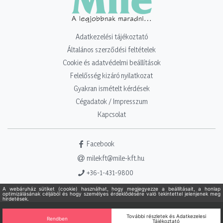
Adatkezelési tájékoztató
Általános szerződési feltételek
Cookie és adatvédelmi beállítások
Felelősség kizáró nyilatkozat
Gyakran ismételt kérdések
Cégadatok / Impresszum
Kapcsolat
Facebook
milekft@mile-kft.hu
+36-1-431-9800
Copyright 2021 - 2026. Mile Kft. Minden jog fenntartva!
Powered
by Adamante