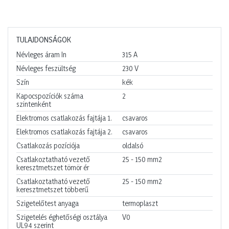
TULAJDONSÁGOK
Névleges áram In
315
A
Névleges feszültség
230
V
Szín
kék
Kapocspozíciók száma
2
szintenként
Elektromos csatlakozás fajtája 1.
csavaros
Elektromos csatlakozás fajtája 2.
csavaros
Csatlakozás pozíciója
oldalsó
Csatlakoztatható vezető
25 - 150
mm2
keresztmetszet tömör ér
Csatlakoztatható vezető
25 - 150
mm2
keresztmetszet többerű
Szigetelőtest anyaga
termoplaszt
Szigetelés éghetőségi osztálya
V0
UL94 szerint