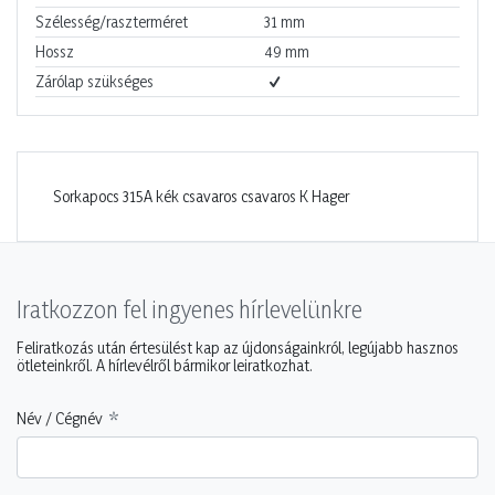
Szélesség/raszterméret
31
mm
Hossz
49
mm
Zárólap szükséges
Sorkapocs 315A kék csavaros csavaros K Hager
Iratkozzon fel ingyenes hírlevelünkre
Feliratkozás után értesülést kap az újdonságainkról, legújabb hasznos
ötleteinkről. A hírlevélről bármikor leiratkozhat.
Név / Cégnév