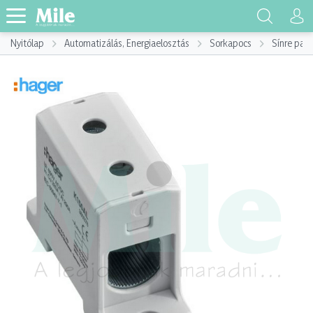
Nyitólap
Automatizálás, Energiaelosztás
Sorkapocs
Sínre pat