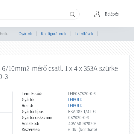
Belépés
chnika
Gyártók
Konfigurátorok
Letöltések
-6/10mm2-mérő csatl. 1 x 4 x 353A szürke
0-3
Termékkód:
LEIP087820-0-3
Gyártó:
LEIPOLD
Brand:
LEIPOLD
Gyártói típus:
RKA 185 1/4 L G
Gyártói cikkszám:
087820-0-3
Vonalkód:
4051589878203
Kiszerelés:
6 db
(bontható)