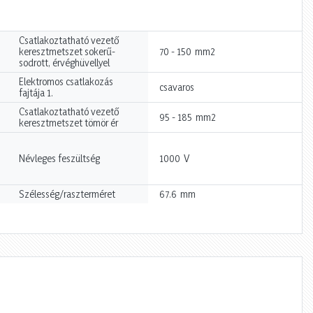
Csatlakoztatható vezető
mm2
keresztmetszet sokerű-
70 - 150
sodrott, érvéghüvellyel
Elektromos csatlakozás
csavaros
fajtája 1.
Csatlakoztatható vezető
mm2
95 - 185
keresztmetszet tömör ér
V
Névleges feszültség
1000
mm
Szélesség/raszterméret
67.6