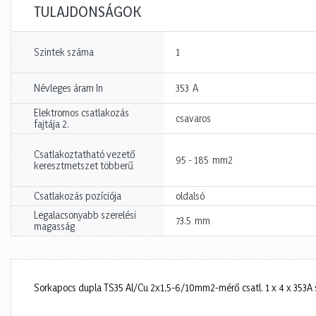
TULAJDONSÁGOK
Szintek száma
1
A
Névleges áram In
353
Elektromos csatlakozás
csavaros
fajtája 2.
Csatlakoztatható vezető
mm2
95 - 185
keresztmetszet többerű
Csatlakozás pozíciója
oldalsó
Legalacsonyabb szerelési
mm
73.5
magasság
Sorkapocs dupla TS35 Al/Cu 2x1,5-6/10mm2-mérő csatl. 1 x 4 x 353A 