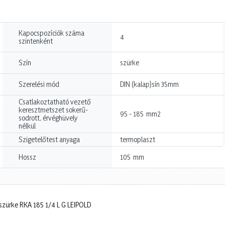
Kapocspozíciók száma
4
szintenként
Szín
szürke
Szerelési mód
DIN (kalap)sín 35mm
Csatlakoztatható vezető
keresztmetszet sokerű-
mm2
95 - 185
sodrott, érvéghüvely
nélkül
Szigetelőtest anyaga
termoplaszt
mm
Hossz
105
szürke RKA 185 1/4 L G LEIPOLD