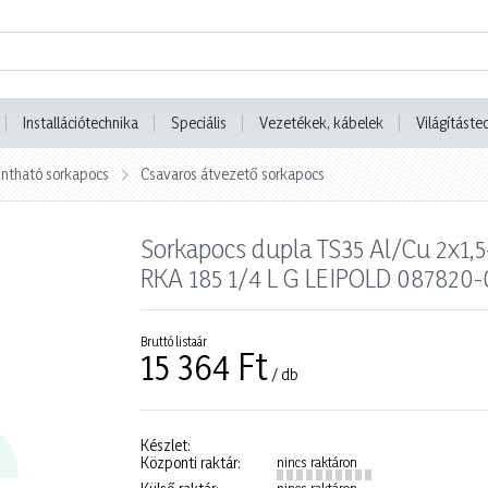
Installációtechnika
Speciális
Vezetékek, kábelek
Világításte
tintható sorkapocs
Csavaros átvezető sorkapocs
Sorkapocs dupla TS35 Al/Cu 2x1,5
RKA 185 1/4 L G LEIPOLD 087820-
Bruttó listaár
15 364 Ft
/ db
Készlet:
Központi raktár:
nincs raktáron
nincs raktáron