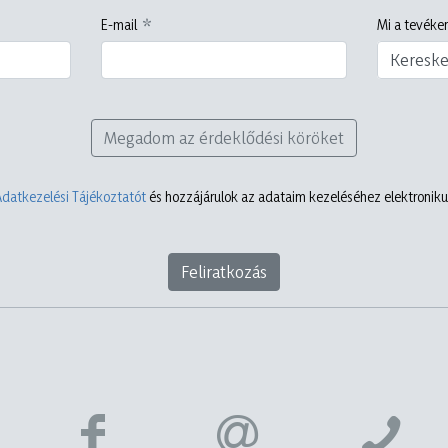
E-mail
Mi a tevéken
Keresk
Megadom az érdeklődési köröket
Adatkezelési Tájékoztatót
és hozzájárulok az adataim kezeléséhez elektronikus
Feliratkozás