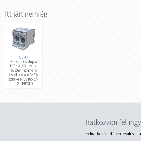
Itt járt nemrég
05:47
Sorkapocs dupla
TS35 Al/Cu 2x1,5-
6/10mm2-mérő
csatl. 1 x 4 x 353A
szürke RKA 185 1/4
L G LEIPOLD
Iratkozzon fel ing
Feliratkozás után értesülést ka