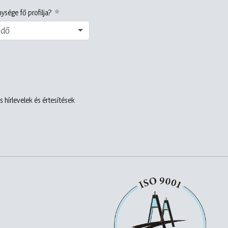
ysége fő profilja?
edő
 hírlevelek és értesítések