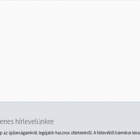
yenes hírlevelünkre
p az újdonságainkról, legújabb hasznos ötleteinkről. A hírlevélről bármikor leir