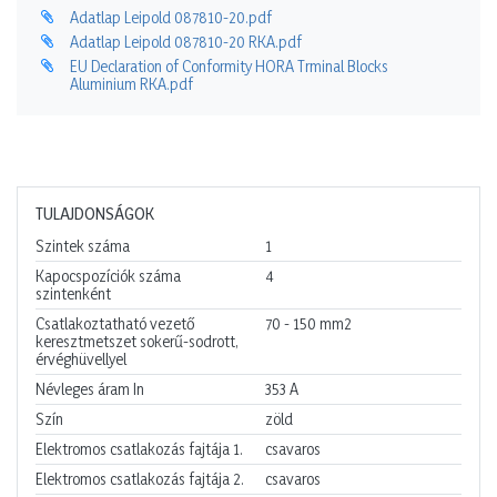
Adatlap Leipold 087810-20.pdf
Adatlap Leipold 087810-20 RKA.pdf
EU Declaration of Conformity HORA Trminal Blocks
Aluminium RKA.pdf
TULAJDONSÁGOK
Szintek száma
1
Kapocspozíciók száma
4
szintenként
Csatlakoztatható vezető
70 - 150
mm2
keresztmetszet sokerű-sodrott,
érvéghüvellyel
Névleges áram In
353
A
Szín
zöld
Elektromos csatlakozás fajtája 1.
csavaros
Elektromos csatlakozás fajtája 2.
csavaros