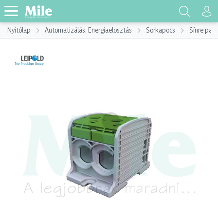
Nyitólap
Automatizálás, Energiaelosztás
Sorkapocs
Sínre pat