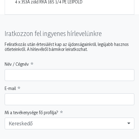
4 x 353A zöld RKA 185 1/4 PE LEIPOLD
Iratkozzon fel ingyenes hírlevelünkre
Feliratkozás után értesülést kap az újdonságainkról, legújabb hasznos
ötleteinkről. A hírlevélről bármikor leiratkozhat.
Név / Cégnév
E-mail
Mi a tevékenysége fő profilja?
Kereskedő