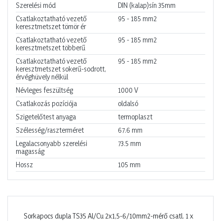
Szerelési mód
DIN (kalap)sín 35mm
Csatlakoztatható vezető
95 - 185
mm2
keresztmetszet tömör ér
Csatlakoztatható vezető
95 - 185
mm2
keresztmetszet többerű
Csatlakoztatható vezető
95 - 185
mm2
keresztmetszet sokerű-sodrott,
érvéghüvely nélkül
Névleges feszültség
1000
V
Csatlakozás pozíciója
oldalsó
Szigetelőtest anyaga
termoplaszt
Szélesség/raszterméret
67.6
mm
Legalacsonyabb szerelési
73.5
mm
magasság
Hossz
105
mm
Sorkapocs dupla TS35 Al/Cu 2x1,5-6/10mm2-mérő csatl. 1 x