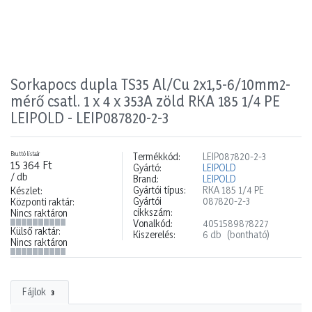
Sorkapocs dupla TS35 Al/Cu 2x1,5-6/10mm2-
mérő csatl. 1 x 4 x 353A zöld RKA 185 1/4 PE
LEIPOLD - LEIP087820-2-3
Bruttó listaár
Termékkód:
LEIP087820-2-3
15 364 Ft
Gyártó:
LEIPOLD
/ db
Brand:
LEIPOLD
Gyártói típus:
RKA 185 1/4 PE
Készlet:
Gyártói
087820-2-3
Központi raktár:
cikkszám:
Nincs raktáron
Vonalkód:
4051589878227
Külső raktár:
Kiszerelés:
6 db
(bontható)
Nincs raktáron
Fájlok
3