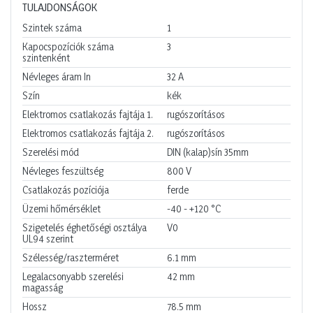
TULAJDONSÁGOK
Szintek száma
1
Kapocspozíciók száma
3
szintenként
Névleges áram In
32
A
Szín
kék
Elektromos csatlakozás fajtája 1.
rugószorításos
Elektromos csatlakozás fajtája 2.
rugószorításos
Szerelési mód
DIN (kalap)sín 35mm
Névleges feszültség
800
V
Csatlakozás pozíciója
ferde
Üzemi hőmérséklet
-40 - +120
°C
Szigetelés éghetőségi osztálya
V0
UL94 szerint
Szélesség/raszterméret
6.1
mm
Legalacsonyabb szerelési
42
mm
magasság
Hossz
78.5
mm