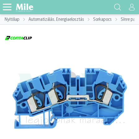
Nyitólap
Automatizálás, Energiaelosztás
Sorkapocs
Sínre pat