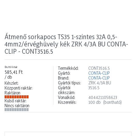
Átmenő sorkapocs TS35 1-szintes 32A 0,5-
4mm2/érvéghüvely kék ZRK 4/3A BU CONTA-
CLIP - CONT3516.5
Bruttó listaár
Termékkód:
CONT3516.5
585,41 Ft
Gyártó:
CONTA-CLIP
/ db
Brand:
CONTA-CLIP
Gyártói típus:
ZRK 4/3A BU
Készlet:
Gyártói
3516.5
Központi raktár:
cikkszám:
Raktáron
Vonalkód:
4044211058623
Külső raktár:
Kiszerelés:
100 db
(bontható)
Nincs raktáron