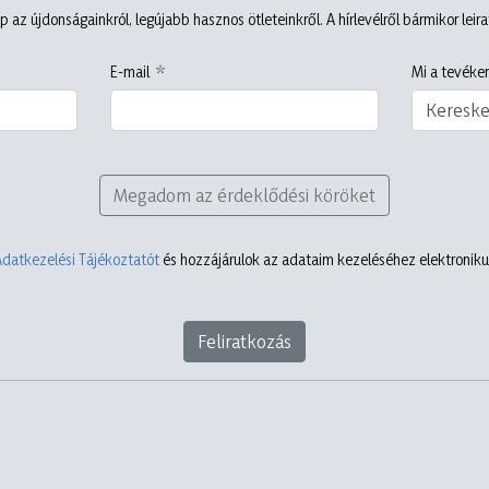
p az újdonságainkról, legújabb hasznos ötleteinkről. A hírlevélről bármikor leir
E-mail
Mi a tevéken
Keresk
Megadom az érdeklődési köröket
Adatkezelési Tájékoztatót
és hozzájárulok az adataim kezeléséhez elektronikus
Feliratkozás