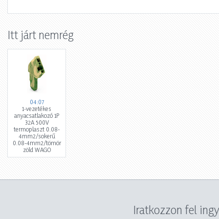
Itt járt nemrég
04:07
1-vezetékes
anyacsatlakozó 1P
32A 500V
termoplaszt 0.08-
4mm2/sokerű
0.08-4mm2/tömör
zöld WAGO
Iratkozzon fel ing