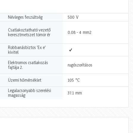
V
Névleges feszültség
500
Csatlakoztatható vezető
mm2
0.08 - 4
keresztmetszet tömör ér
Robbanásbiztos 'Ex e'
kivitel
Elektromos csatlakozás
rugószorításos
fajtája 2.
°C
Üzemi hőmérséklet
105
Legalacsonyabb szerelési
mm
37.1
magasság