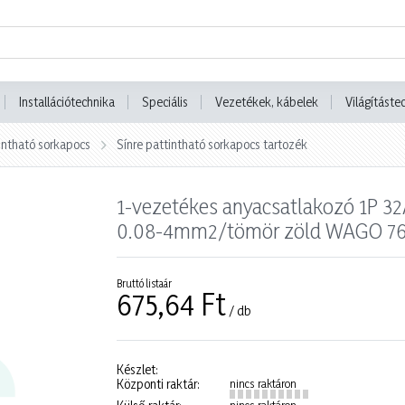
Installációtechnika
Speciális
Vezetékek, kábelek
Világításte
tintható sorkapocs
Sínre pattintható sorkapocs tartozék
1-vezetékes anyacsatlakozó 1P 
0.08-4mm2/tömör zöld WAGO 76
Bruttó listaár
675,64 Ft
/ db
Készlet:
Központi raktár:
nincs raktáron
nincs raktáron