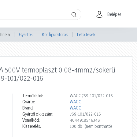
Belépés
chnika
Gyártók
Konfigurátorok
Letöltések
32A 500V termoplaszt 0.08-4mm2/sokerű
9-101/022-016
Termékkód:
WAGO769-101/022-016
Gyártó:
WAGO
Brand:
WAGO
Gyártói cikkszám:
769-101/022-016
Vonalkód:
4044918546348
Kiszerelés:
100 db
(nem bontható)