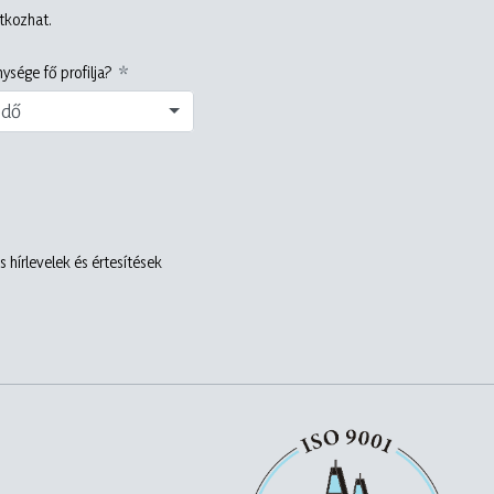
atkozhat.
ysége fő profilja?
edő
 hírlevelek és értesítések