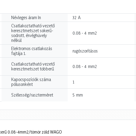
A
Névleges áram In
32
Csatlakoztatható vezető
keresztmetszet sokerű-
mm2
0.08 - 4
sodrott, érvéghüvely
nélkül
Elektromos csatlakozás
rugószorításos
fajtája 1.
Csatlakoztatható vezető
mm2
0.08 - 4
keresztmetszet többerű
Kapocspozíciók száma
1
pólusonként
mm
Szélesség/raszterméret
5
sokerű 0.08-4mm2/tömör zöld WAGO