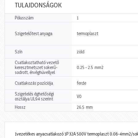
TULAJDONSÁGOK
Pólusszám
1
Szigetelőtest anyaga
termoplaszt
Szín
zöld
Csatlakoztatható vezető
mm2
keresztmetszet sokerű-
0.25 - 2.5
sodrott, érvéghüvellyel
Csatlakozás pozíciója
ferde
Szigetelés éghetőségi
V0
osztálya UL94 szerint
mm
Hossz
26.5
1vezetékes anyacsatlakozó 1P 32A 500V termoplaszt 0.08-4mm2/