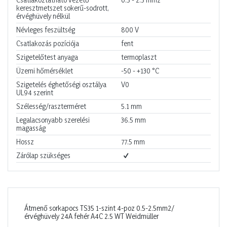
keresztmetszet sokerű-sodrott,
érvéghüvely nélkül
Névleges feszültség
800
V
Csatlakozás pozíciója
fent
Szigetelőtest anyaga
termoplaszt
Üzemi hőmérséklet
-50 - +130
°C
Szigetelés éghetőségi osztálya
V0
UL94 szerint
Szélesség/raszterméret
5.1
mm
Legalacsonyabb szerelési
36.5
mm
magasság
Hossz
77.5
mm
Zárólap szükséges
Átmenő sorkapocs TS35 1-szint 4-poz 0.5-2.5mm2/
érvéghüvely 24A fehér A4C 2.5 WT Weidmüller