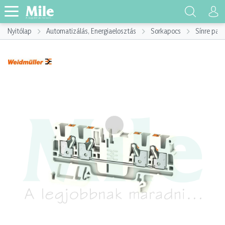
Nyitólap
Automatizálás, Energiaelosztás
Sorkapocs
Sínre pat