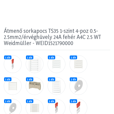
Átmenő sorkapocs TS35 1-szint 4-poz 0.5-
2.5mm2/érvéghüvely 24A fehér A4C 2.5 WT
Weidmüller - WEID1521790000
1 db
1 db
1 db
1 db
1 db
1 db
1 db
1 db
1 db
1 db
1 db
1 db