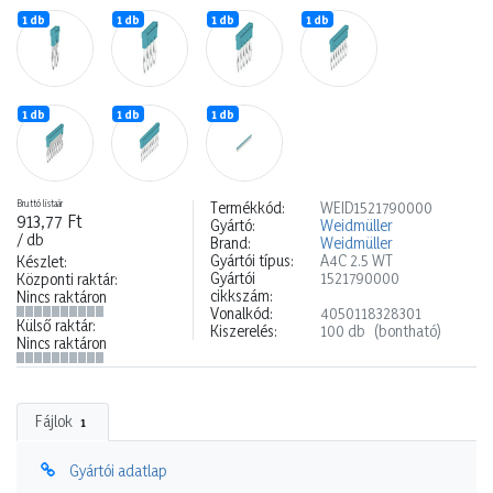
1 db
1 db
1 db
1 db
1 db
1 db
1 db
Bruttó listaár
Termékkód:
WEID1521790000
913,77 Ft
Gyártó:
Weidmüller
/ db
Brand:
Weidmüller
Gyártói típus:
A4C 2.5 WT
Készlet:
Gyártói
1521790000
Központi raktár:
cikkszám:
Nincs raktáron
Vonalkód:
4050118328301
Külső raktár:
Kiszerelés:
100 db
(bontható)
Nincs raktáron
Fájlok
1
Gyártói adatlap