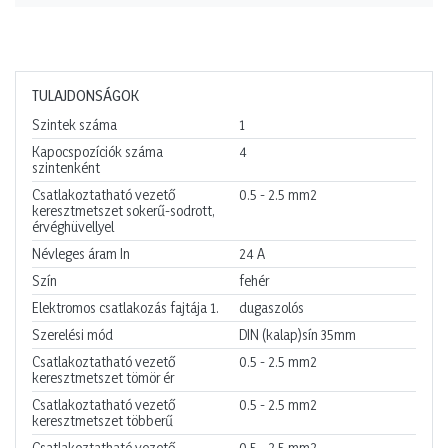
TULAJDONSÁGOK
Szintek száma
1
Kapocspozíciók száma
4
szintenként
Csatlakoztatható vezető
0.5 - 2.5
mm2
keresztmetszet sokerű-sodrott,
érvéghüvellyel
Névleges áram In
24
A
Szín
fehér
Elektromos csatlakozás fajtája 1.
dugaszolós
Szerelési mód
DIN (kalap)sín 35mm
Csatlakoztatható vezető
0.5 - 2.5
mm2
keresztmetszet tömör ér
Csatlakoztatható vezető
0.5 - 2.5
mm2
keresztmetszet többerű
Csatlakoztatható vezető
0.5 - 2.5
mm2