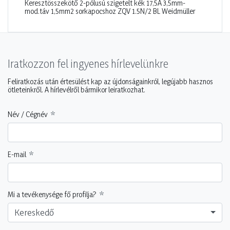
Keresztösszekötő 2-pólusú szigetelt kék 17,5A 3,5mm-
mod.táv 1,5mm2 sorkapocshoz ZQV 1.5N/2 BL Weidmüller
Iratkozzon fel ingyenes hírlevelünkre
Feliratkozás után értesülést kap az újdonságainkról, legújabb hasznos
ötleteinkről. A hírlevélről bármikor leiratkozhat.
Név / Cégnév
E-mail
Mi a tevékenysége fő profilja?
Kereskedő