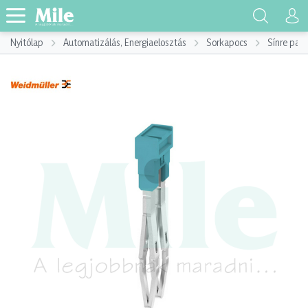
Nyitólap
Automatizálás, Energiaelosztás
Sorkapocs
Sínre pat