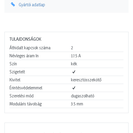
Gyártói adatlap
TULAJDONSÁGOK
Áthidalt kapcsok száma
2
Névleges áram In
17.5
A
Szín
kék
Szigetelt
Kivitel
keresztösszekötő
Érintésvédelemmel
Szerelési mód
dugaszolható
Moduláris távolság
3.5
mm