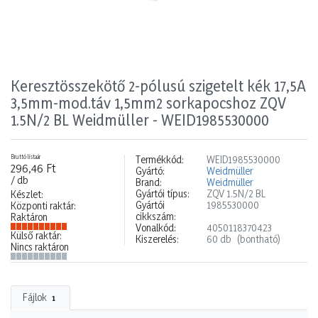
Keresztösszekötő 2-pólusú szigetelt kék 17,5A
3,5mm-mod.táv 1,5mm2 sorkapocshoz ZQV
1.5N/2 BL Weidmüller - WEID1985530000
Bruttó listaár
Termékkód:
WEID1985530000
296,46 Ft
Gyártó:
Weidmüller
/ db
Brand:
Weidmüller
Gyártói típus:
ZQV 1.5N/2 BL
Készlet:
Gyártói
1985530000
Központi raktár:
cikkszám:
Raktáron
Vonalkód:
4050118370423
Külső raktár:
Kiszerelés:
60 db
(bontható)
Nincs raktáron
Fájlok
1