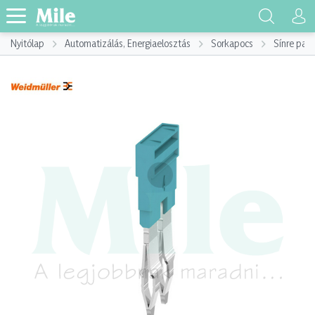
Nyitólap
Automatizálás, Energiaelosztás
Sorkapocs
Sínre pat