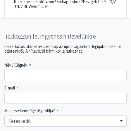
Keresztösszekötő 4mm2 sorkapocshoz 2P szigetelt kék ZQV
4N/2 BL Weidmüller
Iratkozzon fel ingyenes hírlevelünkre
Feliratkozás után értesülést kap az újdonságainkról, legújabb hasznos
ötleteinkről. A hírlevélről bármikor leiratkozhat.
Név / Cégnév
E-mail
Mi a tevékenysége fő profilja?
Kereskedő