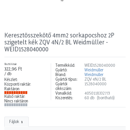
Keresztösszekötő 4mm2 sorkapocshoz 2P
szigetelt kék ZQV 4N/2 BL Weidmüller -
WEID1528040000
Bruttó listaár
Termékkód:
WEID1528040000
322,96 Ft
Gyártó:
Weidmüller
/ db
Brand:
Weidmüller
Gyártói típus:
ZQV 4N/2 BL
Készlet:
Gyártói
1528040000
Központi raktár:
cikkszám:
Raktáron
Vonalkód:
4050118332773
Külső raktár:
Kiszerelés:
60 db
(bontható)
Nincs raktáron
Fájlok
1