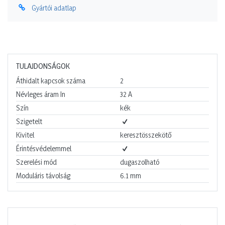
Gyártói adatlap
TULAJDONSÁGOK
Áthidalt kapcsok száma
2
Névleges áram In
32
A
Szín
kék
Szigetelt
Kivitel
keresztösszekötő
Érintésvédelemmel
Szerelési mód
dugaszolható
Moduláris távolság
6.1
mm