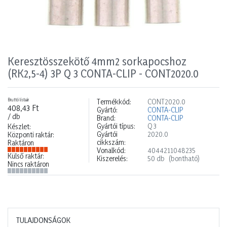
Keresztösszekötő 4mm2 sorkapocshoz
(RK2,5-4) 3P Q 3 CONTA-CLIP - CONT2020.0
Bruttó listaár
Termékkód:
CONT2020.0
408,43 Ft
Gyártó:
CONTA-CLIP
/ db
Brand:
CONTA-CLIP
Gyártói típus:
Q 3
Készlet:
Gyártói
2020.0
Központi raktár:
cikkszám:
Raktáron
Vonalkód:
4044211048235
Külső raktár:
Kiszerelés:
50 db
(bontható)
Nincs raktáron
TULAJDONSÁGOK