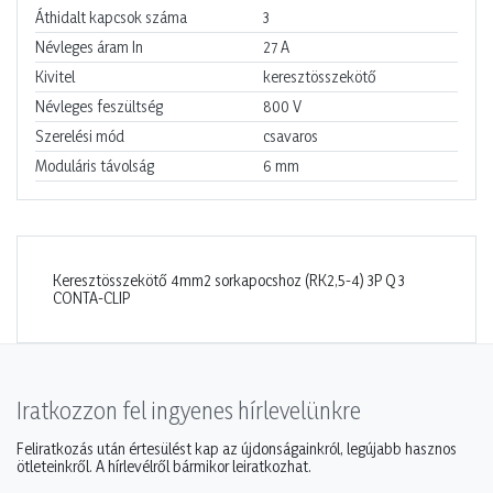
Áthidalt kapcsok száma
3
Névleges áram In
27
A
Kivitel
keresztösszekötő
Névleges feszültség
800
V
Szerelési mód
csavaros
Moduláris távolság
6
mm
Keresztösszekötő 4mm2 sorkapocshoz (RK2,5-4) 3P Q 3
CONTA-CLIP
Iratkozzon fel ingyenes hírlevelünkre
Feliratkozás után értesülést kap az újdonságainkról, legújabb hasznos
ötleteinkről. A hírlevélről bármikor leiratkozhat.