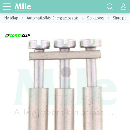
Nyitólap
Automatizálás, Energiaelosztás
Sorkapocs
Sínre pat