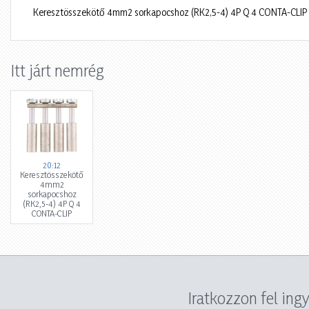
Keresztösszekötő 4mm2 sorkapocshoz (RK2,5-4) 4P Q 4 CONTA-CLIP
Itt járt nemrég
20:12
Keresztösszekötő
4mm2
sorkapocshoz
(RK2,5-4) 4P Q 4
CONTA-CLIP
Iratkozzon fel ing