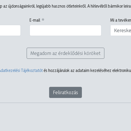
p az újdonságainkról, legújabb hasznos ötleteinkről. A hírlevélről bármikor leir
E-mail
Mi a tevéken
Keresk
Megadom az érdeklődési köröket
Adatkezelési Tájékoztatót
és hozzájárulok az adataim kezeléséhez elektronikus
Feliratkozás