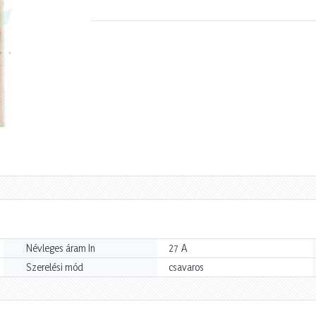
A
Névleges áram In
27
Szerelési mód
csavaros