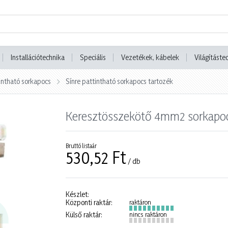
Installációtechnika
Speciális
Vezetékek, kábelek
Világításte
tintható sorkapocs
Sínre pattintható sorkapocs tartozék
Keresztösszekötő 4mm2 sorkapoc
Bruttó listaár
530,52 Ft
/ db
Készlet:
Központi raktár:
raktáron
Külső raktár:
nincs raktáron