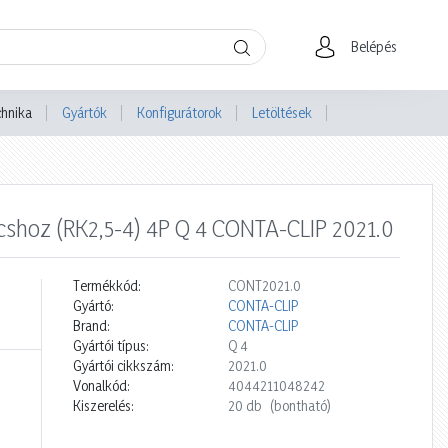
Belépés
chnika
Gyártók
Konfigurátorok
Letöltések
shoz (RK2,5-4) 4P Q 4 CONTA-CLIP 2021.0
Termékkód:
CONT2021.0
Gyártó:
CONTA-CLIP
Brand:
CONTA-CLIP
Gyártói típus:
Q 4
Gyártói cikkszám:
2021.0
Vonalkód:
4044211048242
Kiszerelés:
20 db
(bontható)