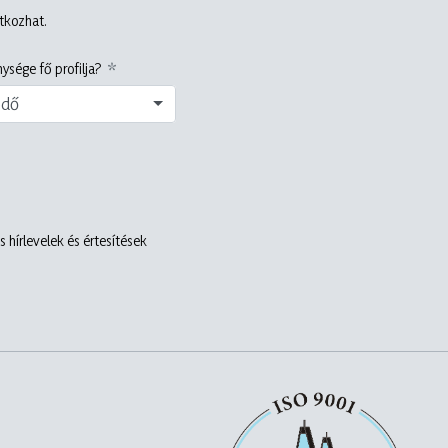
atkozhat.
ysége fő profilja?
edő
 hírlevelek és értesítések