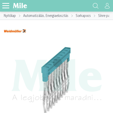
Nyitólap
Automatizálás, Energiaelosztás
Sorkapocs
Sínre pat