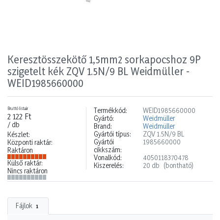
Keresztösszekötő 1,5mm2 sorkapocshoz 9P
szigetelt kék ZQV 1.5N/9 BL Weidmüller -
WEID1985660000
Bruttó listaár
Termékkód:
WEID1985660000
2 122 Ft
Gyártó:
Weidmüller
/ db
Brand:
Weidmüller
Gyártói típus:
ZQV 1.5N/9 BL
Készlet:
Gyártói
1985660000
Központi raktár:
cikkszám:
Raktáron
Vonalkód:
4050118370478
Külső raktár:
Kiszerelés:
20 db
(bontható)
Nincs raktáron
Fájlok
1