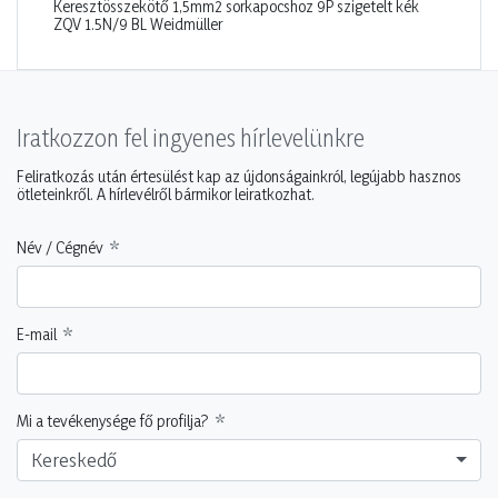
Keresztösszekötő 1,5mm2 sorkapocshoz 9P szigetelt kék
ZQV 1.5N/9 BL Weidmüller
Iratkozzon fel ingyenes hírlevelünkre
Feliratkozás után értesülést kap az újdonságainkról, legújabb hasznos
ötleteinkről. A hírlevélről bármikor leiratkozhat.
Név / Cégnév
E-mail
Mi a tevékenysége fő profilja?
Kereskedő