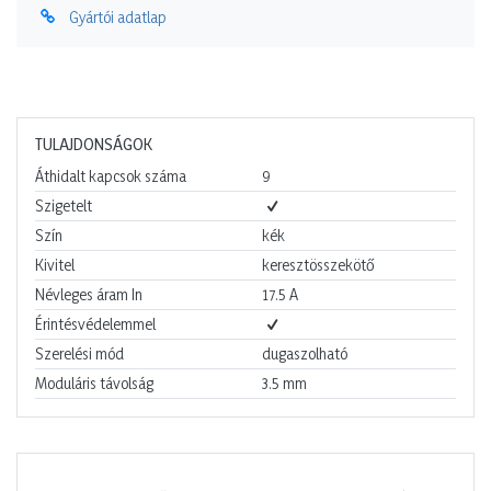
Gyártói adatlap
TULAJDONSÁGOK
Áthidalt kapcsok száma
9
Szigetelt
Szín
kék
Kivitel
keresztösszekötő
Névleges áram In
17.5
A
Érintésvédelemmel
Szerelési mód
dugaszolható
Moduláris távolság
3.5
mm