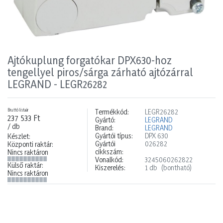
Ajtókuplung forgatókar DPX630-hoz
tengellyel piros/sárga zárható ajtózárral
LEGRAND - LEGR26282
Bruttó listaár
Termékkód:
LEGR26282
237 533 Ft
Gyártó:
LEGRAND
/ db
Brand:
LEGRAND
Gyártói típus:
DPX 630
Készlet:
Gyártói
026282
Központi raktár:
cikkszám:
Nincs raktáron
Vonalkód:
3245060262822
Külső raktár:
Kiszerelés:
1 db
(bontható)
Nincs raktáron