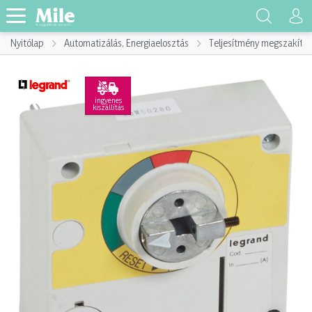
Nyitólap
Automatizálás, Energiaelosztás
Teljesítmény megszakító
ingyenes
kiszállítás