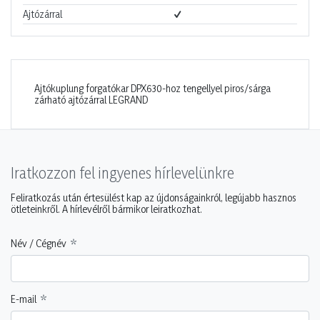
Ajtózárral
Ajtókuplung forgatókar DPX630-hoz tengellyel piros/sárga
zárható ajtózárral LEGRAND
Iratkozzon fel ingyenes hírlevelünkre
Feliratkozás után értesülést kap az újdonságainkról, legújabb hasznos
ötleteinkről. A hírlevélről bármikor leiratkozhat.
Név / Cégnév
E-mail